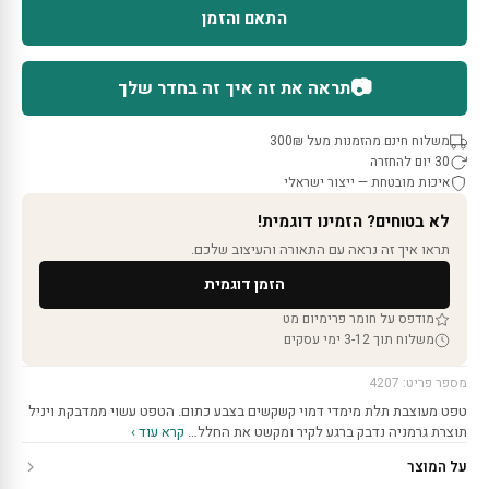
התאם והזמן
📷
תראה את זה איך זה בחדר שלך
משלוח חינם מהזמנות מעל 300₪
30 יום להחזרה
איכות מובטחת — ייצור ישראלי
לא בטוחים? הזמינו דוגמית!
תראו איך זה נראה עם התאורה והעיצוב שלכם.
הזמן דוגמית
מודפס על חומר פרימיום מט
משלוח תוך 3-12 ימי עסקים
מספר פריט: 4207
טפט מעוצבת תלת מימדי דמוי קשקשים בצבע כתום. הטפט עשוי ממדבקת ויניל
תוצרת גרמניה נדבק ברגע לקיר ומקשט את החלל…
קרא עוד ›
על המוצר