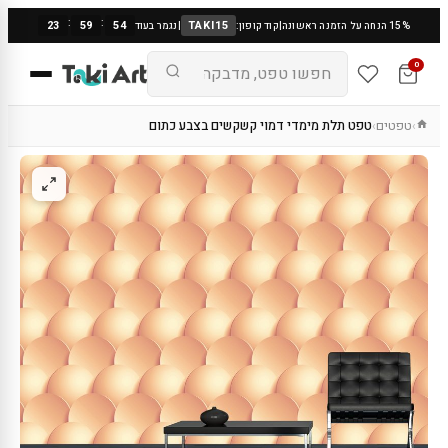
:
:
23
59
53
TAKI15
15% הנחה על הזמנה ראשונה
|
קוד קופון:
|
נגמר בעוד
0
טפטים
טפט תלת מימדי דמוי קשקשים בצבע כתום
›
›