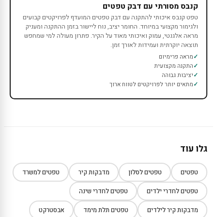
קנבס מסורתי עם דבק טפטים
טפט קנבס איכותי להתקנה עם דבק טפטים המועדף לפרויקטים קבועים
ולגימור מקצועי במיוחד. החומר יציב, נוח ליישור בזמן ההתקנה ומעניק
מראה אלגנטי, עמוק ואיכותי מאוד על הקיר. פתרון מעולה למי שמחפש
תוצאה יוקרתית ועמידות לאורך זמן.
מראה פרימיום
התקנה מקצועית
יציבות גבוהה
מתאים יותר לפרויקטים לטווח ארוך
גלו עוד
טפטים
טפטים לסלון
מדבקות קיר
טפטים למשרד
טפטים לחדרי ילדים
טפטים לחדרי שינה
מדבקות קיר לילדים
טפטים תלת מימד
אבסטרקט