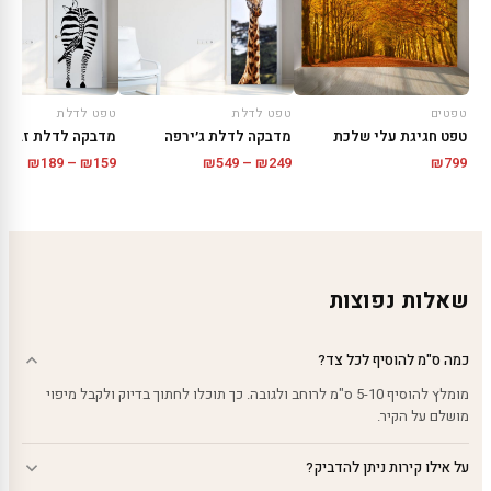
טפטים
טפט לדלת
טפט לדלת
טפט חגיגת עלי שלכת
מדבקה לדלת ג׳ירפה
מדבקה לדלת זברה
טווח
טווח
₪
189
–
₪
159
₪
549
–
₪
249
₪
799
מחירים:
מחירי
עד
עד
שאלות נפוצות
כמה ס"מ להוסיף לכל צד?
מומלץ להוסיף 5-10 ס"מ לרוחב ולגובה. כך תוכלו לחתוך בדיוק ולקבל מיפוי
מושלם על הקיר.
על אילו קירות ניתן להדביק?