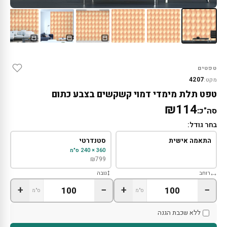
טפטים
4207
מקט:
טפט תלת מימדי דמוי קשקשים בצבע כתום
₪114
סה"כ:
בחר גודל:
התאמה אישית
סטנדרטי
360 × 240 ס"מ
₪
799
רוחב
גובה
+
−
+
−
ס"מ
ס"מ
ללא שכבת הגנה