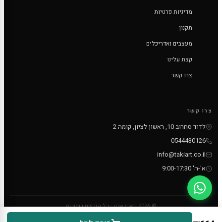
מדיניות פרטיות
תקנון
מעצבים ואדריכלים
קצת עלינו
צרו קשר
צרו קשר
לדוד סחרוב 10, ראשון לציון, קומה 2
0544430126
info@takiart.co.il
א'-ה' 9:00-17:30
© 2026 טאקי ארט - כל הזכויות שמורות
PayPal
MC
VISA