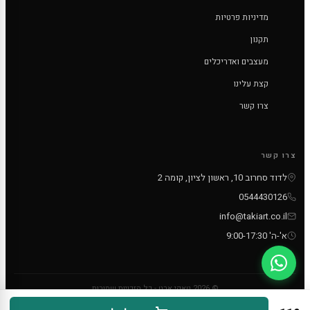
מדיניות פרטיות
תקנון
מעצבים ואדריכלים
קצת עלינו
צרו קשר
צרו קשר
לדוד סחרוב 10, ראשון לציון, קומה 2
0544430126
info@takiart.co.il
א'-ה' 9:00-17:30
© 2026 טאקי ארט - כל הזכויות שמורות
PayPal
MC
VISA