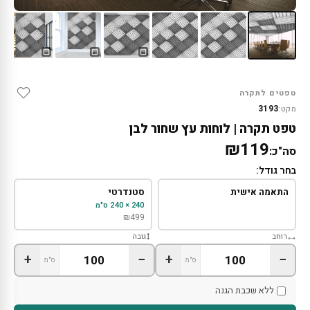
טפטים לתקרה
3193
מקט:
טפט תקרה | לוחות עץ שחור לבן
₪119
סה"כ:
בחר גודל:
התאמה אישית
סטנדרטי
240 × 240 ס"מ
₪
499
רוחב
גובה
+
−
+
−
ס"מ
ס"מ
ללא שכבת הגנה