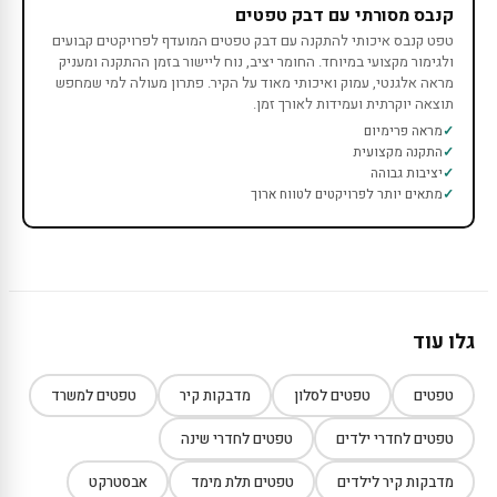
קנבס מסורתי עם דבק טפטים
טפט קנבס איכותי להתקנה עם דבק טפטים המועדף לפרויקטים קבועים
ולגימור מקצועי במיוחד. החומר יציב, נוח ליישור בזמן ההתקנה ומעניק
מראה אלגנטי, עמוק ואיכותי מאוד על הקיר. פתרון מעולה למי שמחפש
תוצאה יוקרתית ועמידות לאורך זמן.
מראה פרימיום
התקנה מקצועית
יציבות גבוהה
מתאים יותר לפרויקטים לטווח ארוך
גלו עוד
טפטים
טפטים לסלון
מדבקות קיר
טפטים למשרד
טפטים לחדרי ילדים
טפטים לחדרי שינה
מדבקות קיר לילדים
טפטים תלת מימד
אבסטרקט