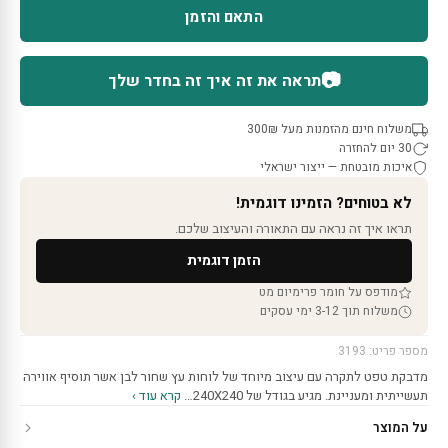
התאם והזמן
📷
תראה את זה איך זה בחדר שלך
משלוח חינם מהזמנות מעל 300₪
30 יום להחזרה
איכות מובטחת — ייצור ישראלי
לא בטוחים? הזמינו דוגמית!
תראו איך זה נראה עם התאורה והעיצוב שלכם.
הזמן דוגמית
מודפס על חומר פרימיום מט
משלוח תוך 3-12 ימי עסקים
מספר פריט: 3193
מדבקת טפט לתקרה עם עיצוב מיוחד של לוחות עץ שחור לבן אשר תוסיף אווירה
תעשייתית ומעניינת. מגיע בגודל של 240X240…
קרא עוד ›
על המוצר