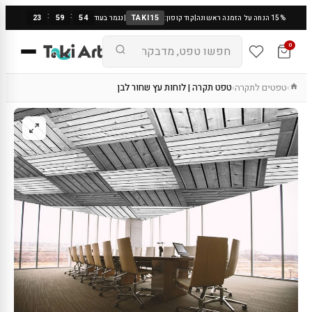
:
:
23
59
53
TAKI15
15% הנחה על הזמנה ראשונה
|
קוד קופון:
|
נגמר בעוד
0
טפטים לתקרה
טפט תקרה | לוחות עץ שחור לבן
›
›