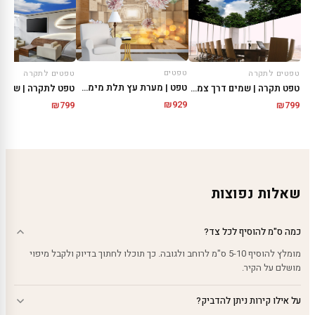
טפטים
טפטים לתקרה
טפטים לתקרה
טפט | מערת עץ תלת מימדית
טפט תקרה | שמים דרך צמחייה
טפט לתקרה | שמים 
₪
929
₪
799
₪
799
שאלות נפוצות
כמה ס"מ להוסיף לכל צד?
מומלץ להוסיף 5-10 ס"מ לרוחב ולגובה. כך תוכלו לחתוך בדיוק ולקבל מיפוי
מושלם על הקיר.
על אילו קירות ניתן להדביק?