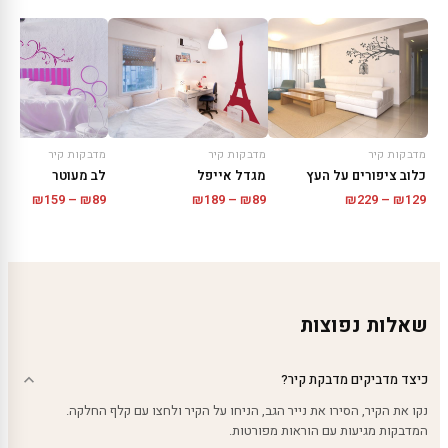
מדבקות קיר
מדבקות קיר
מדבקות קיר
כלוב ציפורים על העץ
מגדל אייפל
לב מעוטר
טווח
טווח
טווח
₪
159
–
₪
89
₪
189
–
₪
89
₪
229
–
₪
129
מחירים:
מחירים:
מחירים
עד
עד
עד
שאלות נפוצות
כיצד מדביקים מדבקת קיר?
נקו את הקיר, הסירו את נייר הגב, הניחו על הקיר ולחצו עם קלף החלקה.
המדבקות מגיעות עם הוראות מפורטות.