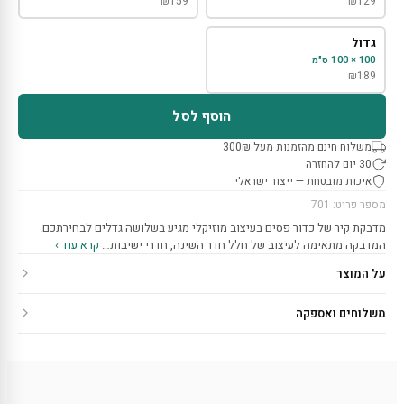
₪
159
₪
129
גדול
100 × 100 ס"מ
₪
189
הוסף לסל
משלוח חינם מהזמנות מעל 300₪
30 יום להחזרה
איכות מובטחת — ייצור ישראלי
מספר פריט: 701
מדבקת קיר של כדור פסים בעיצוב מוזיקלי מגיע בשלושה גדלים לבחירתכם.
המדבקה מתאימה לעיצוב של חלל חדר השינה, חדרי ישיבות…
קרא עוד ›
על המוצר
משלוחים ואספקה