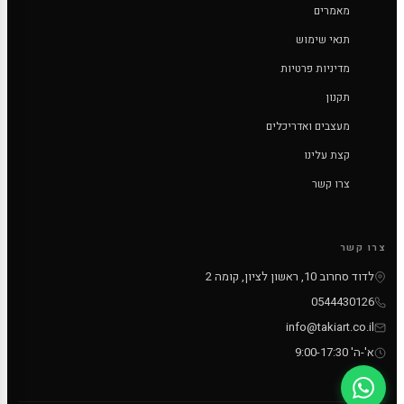
מאמרים
תנאי שימוש
מדיניות פרטיות
תקנון
מעצבים ואדריכלים
קצת עלינו
צרו קשר
צרו קשר
לדוד סחרוב 10, ראשון לציון, קומה 2
0544430126
info@takiart.co.il
א'-ה' 9:00-17:30