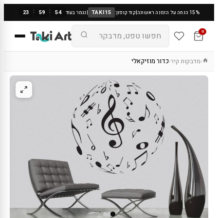
:
:
23
59
53
TAKI15
15% הנחה על הזמנה ראשונה
|
קוד קופון:
|
נגמר בעוד
0
מדבקות קיר
כדור מוזיקאלי
›
›