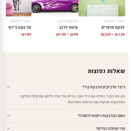
לחדרי תינוקות
לחדרי תינוקות
מדבקות לרכב
להקת פרפרים
מד גובה ג'ירף
עיטור לרכב
טווח
טווח
₪
189
₪
229
–
₪
129
₪
199
–
₪
99
מחירים:
מחירים:
עד
עד
שאלות נפוצות
כיצד מדביקים מדבקת קיר?
נקו את הקיר, הסירו את נייר הגב, הניחו על הקיר ולחצו עם קלף החלקה.
המדבקות מגיעות עם הוראות מפורטות.
האם המדבקות ניתנות להסרה?
מהי תוחלת החיים?