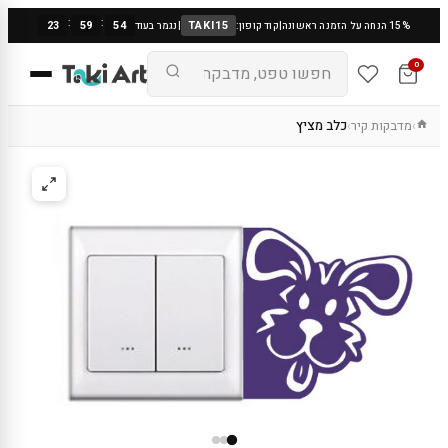
:
:
23
59
53
TAKI15
15% הנחה על הזמנה ראשונה
|
קוד קופון:
|
נגמר בעוד
0
מדבקות קיר
כלב מציץ
›
›