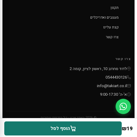
תקנון
מעצבים ואדריכלים
קצת עלינו
צרו קשר
צרו קשר
לדוד סחרוב 10, ראשון לציון, קומה 2
0544430126
info@takiart.co.il
א'-ה' 9:00-17:30
© 2026 טאקי ארט - כל הזכויות שמורות
PayPal
MC
VISA
₪
19
הוסף לסל