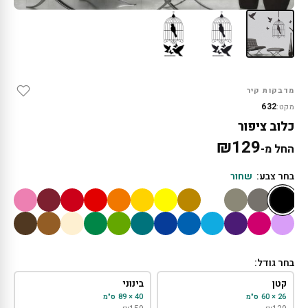
מדבקות קיר
632
מקט:
כלוב ציפור
₪
129
החל מ-
בחר צבע:
שחור
בחר גודל:
קטן
בינוני
26 × 60 ס"מ
40 × 89 ס"מ