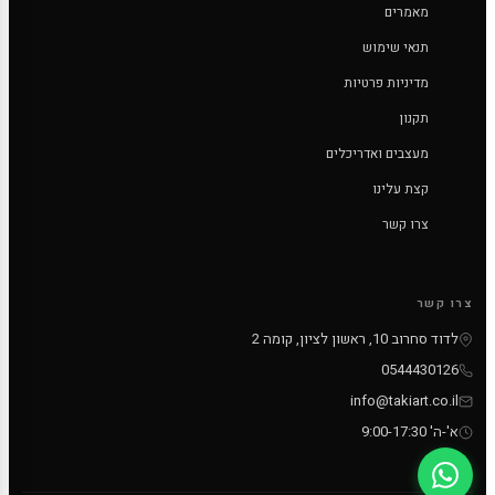
מאמרים
תנאי שימוש
מדיניות פרטיות
תקנון
מעצבים ואדריכלים
קצת עלינו
צרו קשר
צרו קשר
לדוד סחרוב 10, ראשון לציון, קומה 2
0544430126
info@takiart.co.il
א'-ה' 9:00-17:30