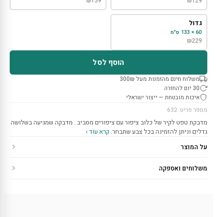
₪
159
₪
129
גדול
60 × 133 ס"מ
₪
229
הוסף לסל
משלוח חינם מהזמנות מעל 300₪
30 יום להחזרה
איכות מובטחת — ייצור ישראלי
מספר פריט: 632
מדבקת טפט לקיר של כלוב ציפור עם ציפורים מסביב . מדבקה שמגיעה בשלושה
גדלים וניתן להזמינה בכל צבע שתבחר.
קרא עוד ›
על המוצר
משלוחים ואספקה