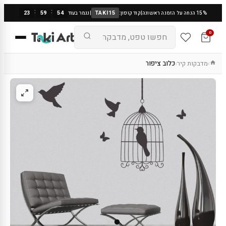
:
:
23
59
54
TAKI15
15% הנחה על הזמנה ראשונה
|
קוד קופון:
|
נגמר בעוד
0
מדבקות קיר
כלוב ציפור
›
›