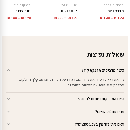
מדבקות קיר
מדבקות לרכב
מדבקות קיר
יונת שלום
טרבל נמר
יונה לבנה
טווח
טווח
טווח
₪
229
–
₪
129
₪
189
–
₪
129
₪
199
–
₪
129
מחירים:
מחירים:
מחירי
עד
עד
עד
שאלות נפוצות
כיצד מדביקים מדבקת קיר?
נקו את הקיר, הסירו את נייר הגב, הניחו על הקיר ולחצו עם קלף החלקה.
המדבקות מגיעות עם הוראות מפורטות.
האם המדבקות ניתנות להסרה?
מהי תוחלת החיים?
האם ניתן להזמין בצבע ספציפי?