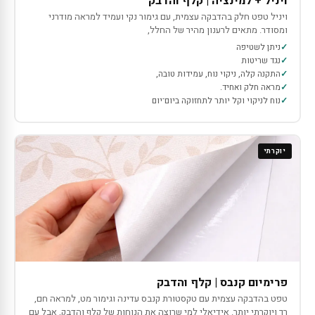
ויניל + למינציה | קלף והדבק
ויניל טפט חלק בהדבקה עצמית, עם גימור נקי ועמיד למראה מודרני
ומסודר. מתאים לרענון מהיר של החלל,
ניתן לשטיפה
נגד שריטות
התקנה קלה, ניקוי נוח, עמידות טובה,
מראה חלק ואחיד.
נוח לניקוי וקל יותר לתחזוקה ביום־יום
יוקרתי
פרימיום קנבס | קלף והדבק
טפט בהדבקה עצמית עם טקסטורת קנבס עדינה וגימור מט, למראה חם,
רך ויוקרתי יותר. אידיאלי למי שרוצה את הנוחות של קלף והדבק, אבל עם