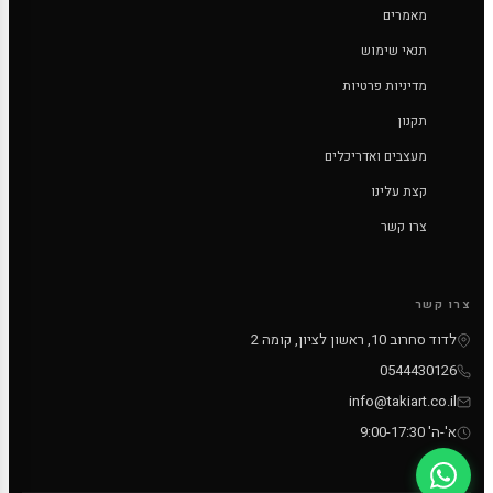
מאמרים
תנאי שימוש
מדיניות פרטיות
תקנון
מעצבים ואדריכלים
קצת עלינו
צרו קשר
צרו קשר
לדוד סחרוב 10, ראשון לציון, קומה 2
0544430126
info@takiart.co.il
א'-ה' 9:00-17:30