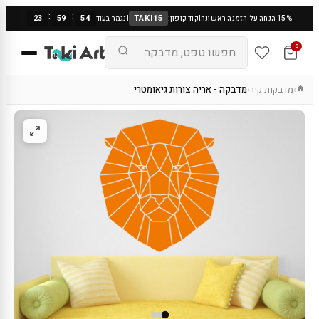
:
:
23
59
53
TAKI15
15% הנחה על הזמנה ראשונה
|
קוד קופון:
|
נגמר בעוד
0
מדבקות קיר
מדבקה - אריה צורות גיאומטרי
›
›