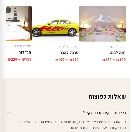
מדבקות קיר
מדבקות קיר
מדבקות לרכב
מגדלור
יונה לבנה
טרבל להבה
טווח
טווח
טווח
₪
229
–
₪
159
₪
199
–
₪
119
₪
189
–
₪
129
מחירי
מחירים:
מחירים:
עד
עד
עד
שאלות נפוצות
כיצד מדביקים מדבקת קיר?
נקו את הקיר, הסירו את נייר הגב, הניחו על הקיר ולחצו עם קלף החלקה.
המדבקות מגיעות עם הוראות מפורטות.