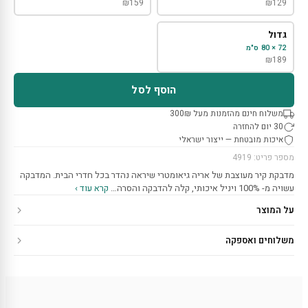
₪
159
₪
129
גדול
72 × 80 ס"מ
₪
189
הוסף לסל
משלוח חינם מהזמנות מעל 300₪
30 יום להחזרה
איכות מובטחת — ייצור ישראלי
מספר פריט: 4919
מדבקת קיר מעוצבת של אריה גיאומטרי שיראה נהדר בכל חדרי הבית. המדבקה
עשויה מ- 100% ויניל איכותי, קלה להדבקה והסרה…
קרא עוד ›
על המוצר
משלוחים ואספקה