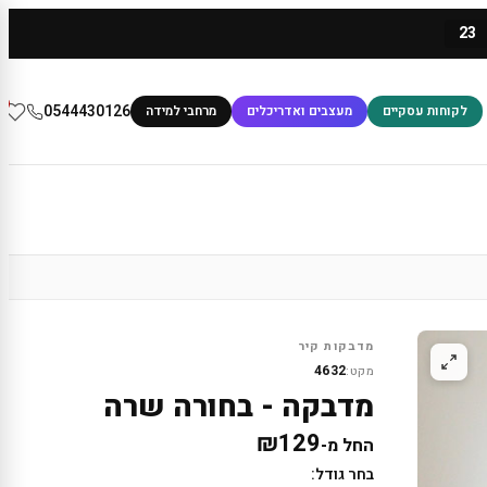
23
0
0544430126
לקוחות עסקיים
מעצבים ואדריכלים
מרחבי למידה
מדבקות קיר
4632
מקט:
מדבקה - בחורה שרה
₪
129
החל מ-
בחר גודל: