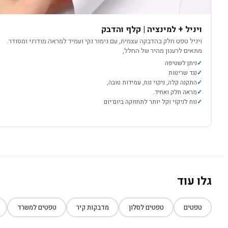
ויניל + למינציה | קלף והדבק
ויניל טפט חלק בהדבקה עצמית, עם גימור נקי ועמיד למראה מודרני ומסודר.
מתאים לרענון מהיר של החלל,
ניתן לשטיפה
נגד שריטות
התקנה קלה, ניקוי נוח, עמידות טובה,
מראה חלק ואחיד.
נוח לניקוי וקל יותר לתחזוקה ביום־יום
גלו עוד
טפטים
טפטים לסלון
מדבקות קיר
טפטים למשרד