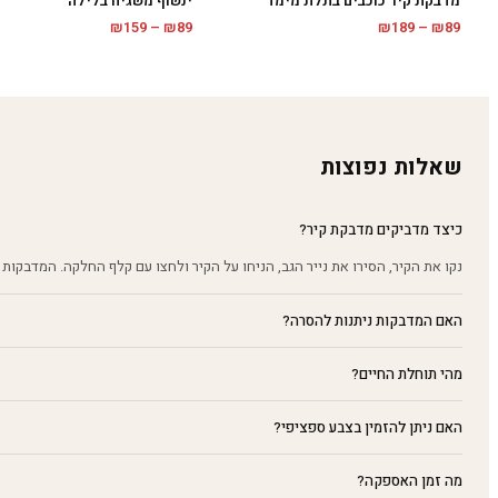
מדבקת קיר כוכבים בתלת מימד
ינשוף משגיח בלילה
טווח
טווח
₪
159
–
₪
89
₪
189
–
₪
89
מחירים:
מחירים:
עד
עד
שאלות נפוצות
כיצד מדביקים מדבקת קיר?
נקו את הקיר, הסירו את נייר הגב, הניחו על הקיר ולחצו עם קלף החלקה. המדבקות 
האם המדבקות ניתנות להסרה?
מהי תוחלת החיים?
האם ניתן להזמין בצבע ספציפי?
מה זמן האספקה?