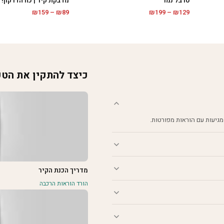
מדבקת קיר | כח הדרקון!
טרבל נמר
טווח
טווח
₪
159
–
₪
89
₪
199
–
₪
129
מחירים:
מחירים:
עד
עד
כיצד להתקין את הט
מגיעות עם הוראות מפורטות.
מדריך הכנת הקיר
הורד הוראות הרכבה