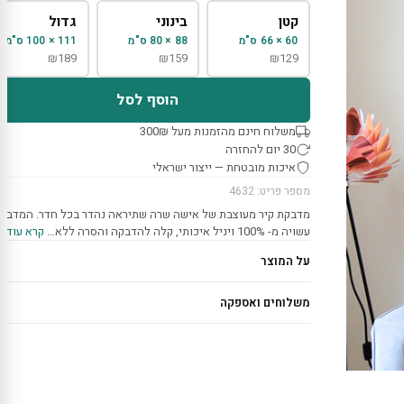
קטן
בינוני
גדול
60 × 66 ס"מ
88 × 80 ס"מ
111 × 100 ס"מ
₪
189
₪
159
₪
129
הוסף לסל
משלוח חינם מהזמנות מעל 300₪
30 יום להחזרה
איכות מובטחת — ייצור ישראלי
מספר פריט: 4632
מדבקת קיר מעוצבת של אישה שרה שתיראה נהדר בכל חדר. המדבק
עשויה מ- 100% ויניל איכותי, קלה להדבקה והסרה ללא…
קרא עוד ›
על המוצר
משלוחים ואספקה