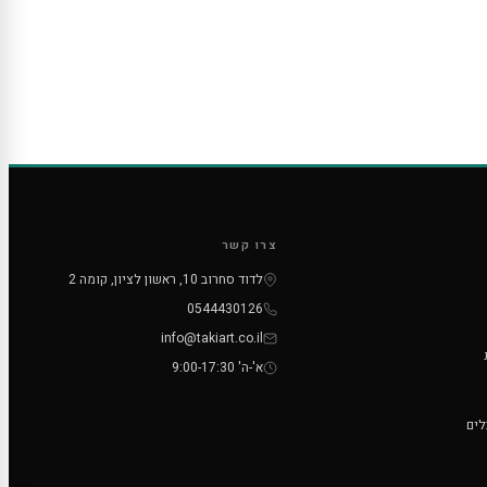
צרו קשר
לדוד סחרוב 10, ראשון לציון, קומה 2
0544430126
info@takiart.co.il
א'-ה' 9:00-17:30
לים