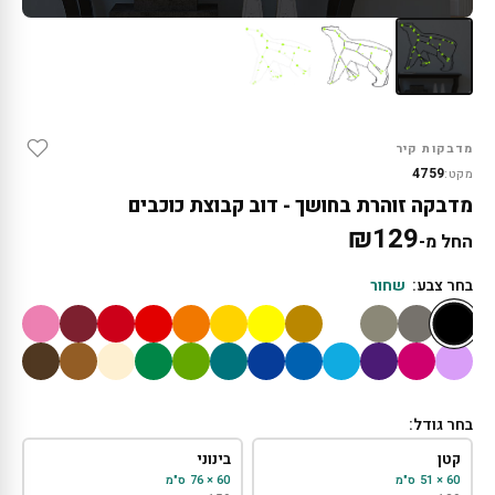
מדבקות קיר
4759
מקט:
מדבקה זוהרת בחושך - דוב קבוצת כוכבים
₪
129
החל מ-
בחר צבע:
שחור
בחר גודל:
קטן
בינוני
60 × 51 ס"מ
60 × 76 ס"מ