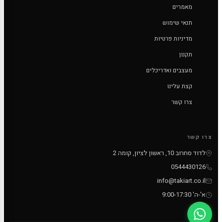
מאמרים
תנאי שימוש
מדיניות פרטיות
תקנון
מעצבים ואדריכלים
קצת עלינו
צרו קשר
צרו קשר
לדוד סחרוב 10, ראשון לציון, קומה 2
0544430126
info@takiart.co.il
א'-ה' 9:00-17:30