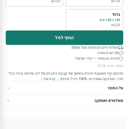
₪
159
₪
129
גדול
120 × 102 ס"מ
₪
229
הוסף לסל
משלוח חינם מהזמנות מעל 300₪
30 יום להחזרה
איכות מובטחת — ייצור ישראלי
מספר פריט: 4759
מדבקת קיר מעוצבת זוהרת בחושך של קבוצת כוכבים של דוב שיראה נהדר בכל
חדר. המדבקה עשויה מ- 100% ויניל איכותי,…
קרא עוד ›
על המוצר
משלוחים ואספקה