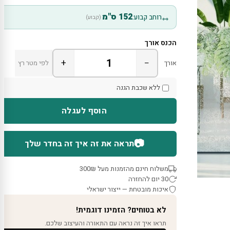
152 ס"מ
רוחב קבוע:
(קבוע)
הכנס אורך
+
−
אורך
לפי מטר רץ
ללא שכבת הגנה
הוסף לעגלה
📷
תראה את זה איך זה בחדר שלך
משלוח חינם מהזמנות מעל 300₪
30 יום להחזרה
איכות מובטחת — ייצור ישראלי
לא בטוחים? הזמינו דוגמית!
תראו איך זה נראה עם התאורה והעיצוב שלכם.