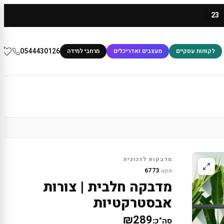
23
0
0544430126
לקוחות עסקיים
מעצבים ואדריכלים
מרחבי למידה
מדבקות לזכוכית
6773
מקט:
מדבקה חלבית | צורות
אבסטרקטיות
₪289
סה"כ: