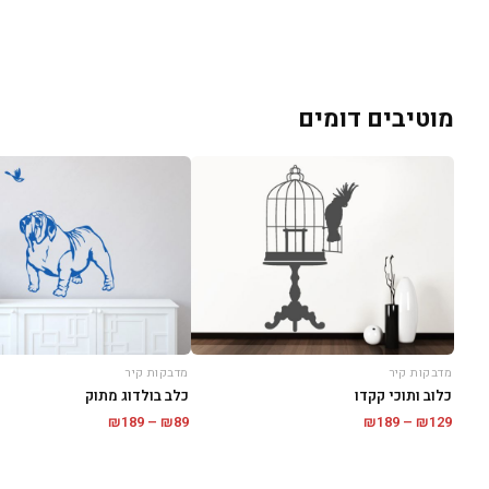
מוטיבים דומים
מדבקות קיר
מדבקות קיר
כלוב ותוכי קקדו
כלב בולדוג מתוק
טווח
טווח
₪
189
–
₪
89
₪
189
–
₪
129
מחירים:
מחירים:
עד
עד