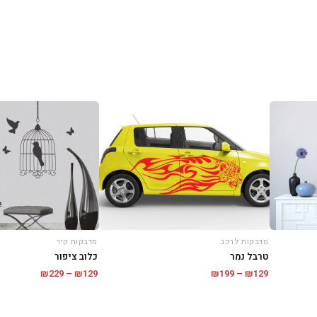
מדבקות קיר
מדבקות לרכב
כלוב ציפור
טרבל נמר
טווח
טווח
₪
229
–
₪
129
₪
199
–
₪
129
מחירים:
מחירים:
עד
עד