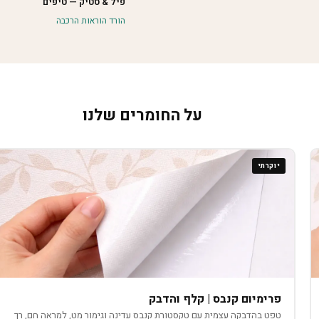
פיל & סטיק — טיפים
הורד הוראות הרכבה
על החומרים שלנו
יוקרתי
פרימיום קנבס | קלף והדבק
טפט בהדבקה עצמית עם טקסטורת קנבס עדינה וגימור מט, למראה חם, רך