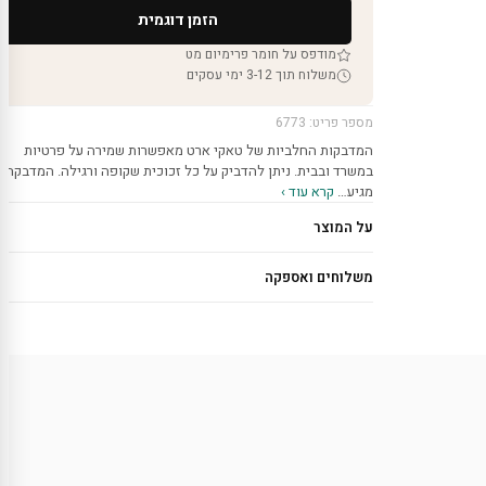
הזמן דוגמית
מודפס על חומר פרימיום מט
משלוח תוך 3-12 ימי עסקים
מספר פריט: 6773
המדבקות החלביות של טאקי ארט מאפשרות שמירה על פרטיות
במשרד ובבית. ניתן להדביק על כל זכוכית שקופה ורגילה. המדבקה
מגיע…
קרא עוד ›
על המוצר
משלוחים ואספקה