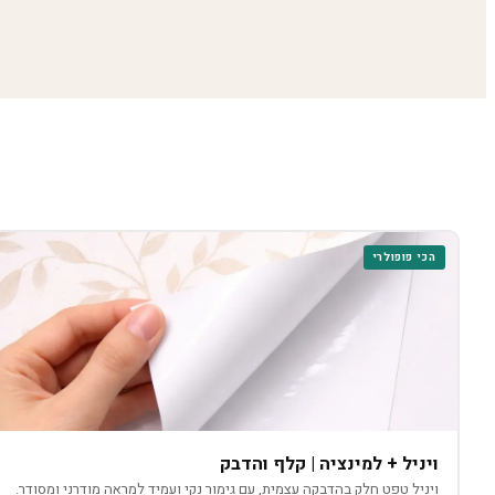
הכי פופולרי
ויניל + למינציה | קלף והדבק
ויניל טפט חלק בהדבקה עצמית, עם גימור נקי ועמיד למראה מודרני ומסודר.