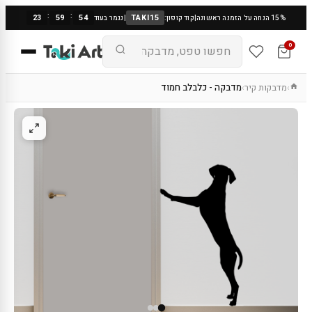
:
:
23
59
53
TAKI15
15% הנחה על הזמנה ראשונה
|
קוד קופון:
|
נגמר בעוד
0
מדבקות קיר
מדבקה - כלבלב חמוד
›
›