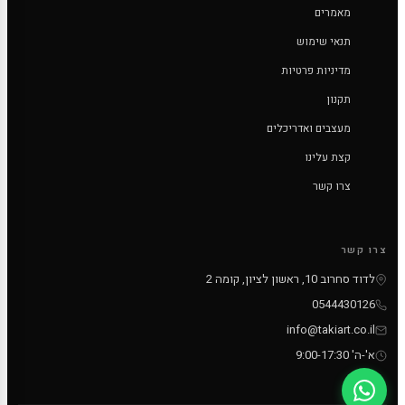
מאמרים
תנאי שימוש
מדיניות פרטיות
תקנון
מעצבים ואדריכלים
קצת עלינו
צרו קשר
צרו קשר
לדוד סחרוב 10, ראשון לציון, קומה 2
0544430126
info@takiart.co.il
א'-ה' 9:00-17:30