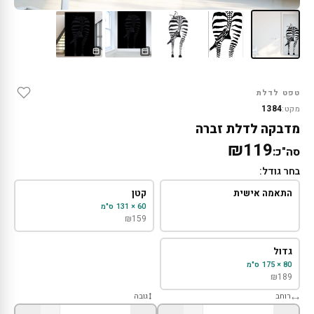
טפט לדלת
1384
מקט:
מדבקה לדלת זברה
₪119
סה"כ:
בחר גודל:
התאמה אישית
קטן
60 × 131 ס"מ
₪
159
גדול
80 × 175 ס"מ
₪
189
רוחב
גובה