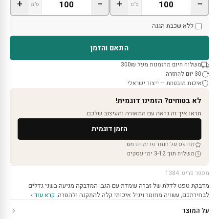
+
−
+
−
ס"מ
ס"מ
ללא שכבת הגנה
התאם והזמן
משלוח חינם מהזמנות מעל 300₪
30 יום להחזרה
איכות מובטחת — ייצור ישראלי
לא בטוחים? הזמינו דוגמית!
תראו איך זה נראה עם התאורה והעיצוב שלכם.
הזמן דוגמית
מודפס על חומר פרימיום מט
משלוח תוך 3-12 ימי עסקים
מספר פריט: 1384
מדבקת טפט לדלת של זברה עומדת עם הגב. המדבקה מגיעה בשני גדלים
לבחירתכם, עשויה מחומר ויניל איכותי קלה להתקנה ולהסרה.
קרא עוד ›
על המוצר