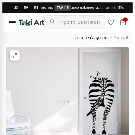
:
:
23
59
53
TAKI15
15% הנחה על הזמנה ראשונה
|
קוד קופון:
|
נגמר בעוד
0
טפט לדלת
מדבקה לדלת זברה
›
›