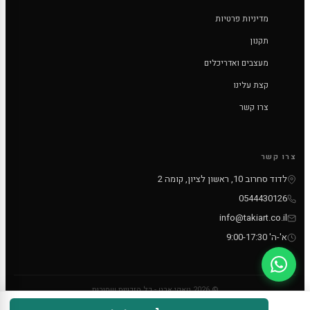
מדיניות פרטיות
תקנון
מעצבים ואדריכלים
קצת עלינו
צרו קשר
צרו קשר
לדוד סחרוב 10, ראשון לציון, קומה 2
0544430126
info@takiart.co.il
א'-ה' 9:00-17:30
© 2026 טאקי ארט - כל הזכויות שמורות
PayPal
MC
VISA