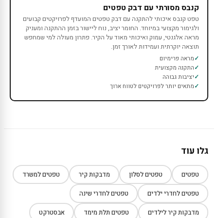
קנבס מסורתי עם דבק טפטים
טפט קנבס איכותי להתקנה עם דבק טפטים המועדף לפרויקטים קבועים
ולגימור מקצועי במיוחד. החומר יציב, נוח ליישור בזמן ההתקנה ומעניק
מראה אלגנטי, עמוק ואיכותי מאוד על הקיר. פתרון מעולה למי שמחפש
תוצאה יוקרתית ועמידות לאורך זמן.
מראה פרימיום
התקנה מקצועית
יציבות גבוהה
מתאים יותר לפרויקטים לטווח ארוך
גלו עוד
טפטים
טפטים לסלון
מדבקות קיר
טפטים למשרד
טפטים לחדרי ילדים
טפטים לחדרי שינה
מדבקות קיר לילדים
טפטים תלת מימד
אבסטרקט