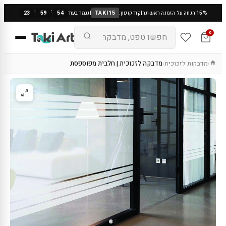
:
:
23
59
53
TAKI15
15% הנחה על הזמנה ראשונה
|
קוד קופון:
|
נגמר בעוד
0
מדבקות לזכוכית
מדבקה לזכוכית | חלבית מפוספסת
›
›