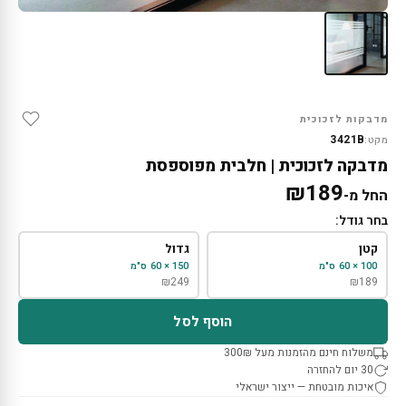
מדבקות לזכוכית
3421B
מקט:
מדבקה לזכוכית | חלבית מפוספסת
₪
189
החל מ-
בחר גודל:
קטן
גדול
100 × 60 ס"מ
150 × 60 ס"מ
₪
249
₪
189
הוסף לסל
משלוח חינם מהזמנות מעל 300₪
30 יום להחזרה
איכות מובטחת — ייצור ישראלי