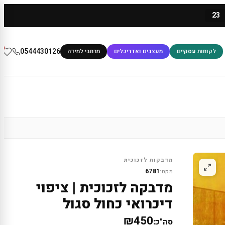
23
0
0544430126
לקוחות עסקיים
מעצבים ואדריכלים
מרחבי למידה
מדבקות לזכוכית
6781
מקט:
מדבקה לזכוכית | ציפוי
דיכרואי כחול סגול
₪450
סה"כ: