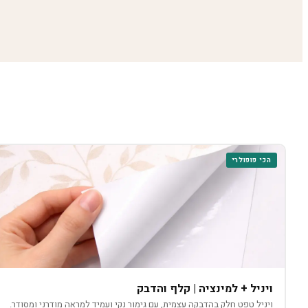
הכי פופולרי
ויניל + למינציה | קלף והדבק
ויניל טפט חלק בהדבקה עצמית, עם גימור נקי ועמיד למראה מודרני ומסודר.