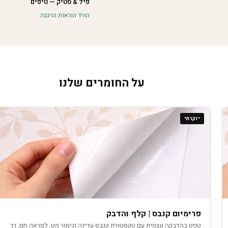
פיל & סטיק — טיפים
הורד הוראות הרכבה
על החומרים שלנו
יוקרתי
פרימיום קנבס | קלף והדבק
טפט בהדבקה עצמית עם טקסטורת קנבס עדינה וגימור מט, למראה חם, רך