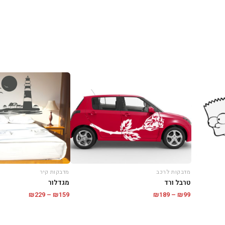
מדבקות קיר
מדבקות לרכב
מגדלור
טרבל ורד
טווח
טווח
₪
229
–
₪
159
₪
189
–
₪
99
מחירים:
מחירים:
עד
עד