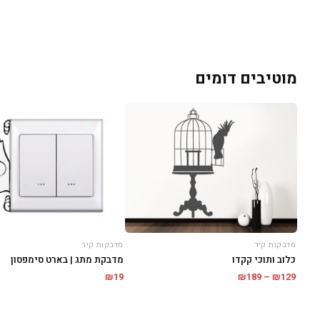
מוטיבים דומים
מדבקות קיר
מדבקות קיר
כלוב ותוכי קקדו
מדבקת מתג | בארט סימפסון
טווח
₪
189
–
₪
129
₪
19
מחירים:
עד