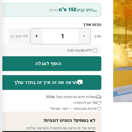
152 ס"מ
רוחב קבוע:
(קבוע)
הכנס אורך
+
−
אורך
לפי מטר רץ
ללא שכבת הגנה
הוסף לעגלה
📷
תראה את זה איך זה בחדר שלך
משלוח חינם מהזמנות מעל 300₪
30 יום להחזרה
איכות מובטחת — ייצור ישראלי
לא בטוחים? הזמינו דוגמית!
תראו איך זה נראה עם התאורה והעיצוב שלכם.