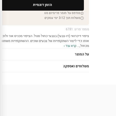
הזמן דוגמית
מודפס על חומר פרימיום מט
משלוח תוך 3-12 ימי עסקים
מספר פריט: 6781
ציפוי דיכרואי (דו-צבעי) בצבעי כחול סגול. הציפוי מכניס אור ולוכד
אותו כדי ליצור השתקפויות של צבעים שונים. ההשתקפויות משתנות
מכחול,…
קרא עוד ›
על המוצר
משלוחים ואספקה