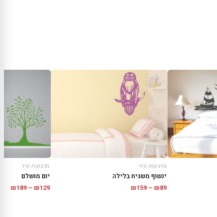
מדבקות קיר
מדבקות קיר
ינשוף משגיח בלילה
יום מושלם
טווח
טווח
₪
189
–
₪
129
₪
159
–
₪
89
מחירים:
מחיר
עד
עד