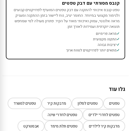
קנבס מסורתי עם דבק טפטים
טפט קנבס איכותי להתקנה עם דבק טפטים המועדף לפרויקטים קבועים
ולגימור מקצועי במיוחד. החומר יציב, נוח ליישור בזמן ההתקנה ומעניק
מראה אלגנטי, עמוק ואיכותי מאוד על הקיר. פתרון מעולה למי שמחפש
תוצאה יוקרתית ועמידות לאורך זמן.
מראה פרימיום
התקנה מקצועית
יציבות גבוהה
מתאים יותר לפרויקטים לטווח ארוך
גלו עוד
טפטים
טפטים לסלון
מדבקות קיר
טפטים למשרד
טפטים לחדרי ילדים
טפטים לחדרי שינה
מדבקות קיר לילדים
טפטים תלת מימד
אבסטרקט