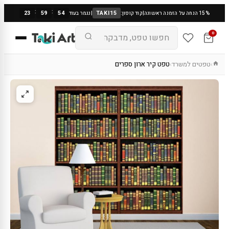
:
:
23
59
53
TAKI15
15% הנחה על הזמנה ראשונה
|
קוד קופון:
|
נגמר בעוד
0
טפטים למשרד
טפט קיר ארון ספרים
›
›