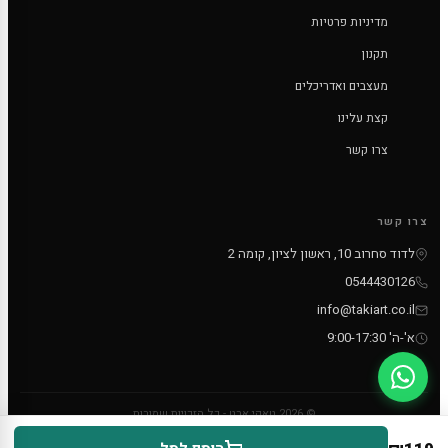
מדיניות פרטיות
תקנון
מעצבים ואדריכלים
קצת עלינו
צרו קשר
צרו קשר
לדוד סחרוב 10, ראשון לציון, קומה 2
0544430126
info@takiart.co.il
א'-ה' 9:00-17:30
© 2026 טאקי ארט - כל הזכויות שמורות
PayPal
MC
VISA