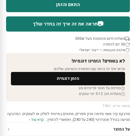
התאם והזמן
📷
תראה את זה איך זה בחדר שלך
משלוח חינם מהזמנות מעל 300₪
30 יום להחזרה
איכות מובטחת — ייצור ישראלי
לא בטוחים? הזמינו דוגמית!
תראו איך זה נראה עם התאורה והעיצוב שלכם.
הזמן דוגמית
מודפס על חומר פרימיום מט
משלוח תוך 3-12 ימי עסקים
מספר פריט: 1961
מדבקת קיר אשר מדמה ארון ספרים, מתאים במיוחד לסלון או לעסקים. המדבקה
מגיעה בגודל סטנדרטי (240 על 240), ואפשרי להזמין…
קרא עוד ›
על המוצר