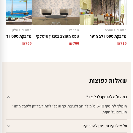
טפטים למטבח
טפטים
טפטים לסלון
מדבקת טפט | לב היער
טפט מעוצב בסגנון איטלקי
מדבקת טפט | נדנדת
₪
799
₪
799
₪
719
שאלות נפוצות
כמה ס"מ להוסיף לכל צד?
מומלץ להוסיף 5-10 ס"מ לרוחב ולגובה. כך תוכלו לחתוך בדיוק ולקבל מיפוי
מושלם על הקיר.
על אילו קירות ניתן להדביק?