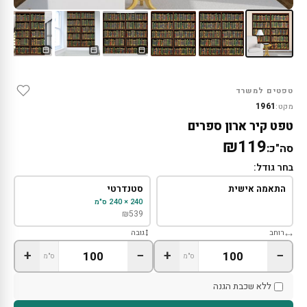
טפטים למשרד
1961
מקט:
טפט קיר ארון ספרים
₪119
סה"כ:
בחר גודל:
התאמה אישית
סטנדרטי
240 × 240 ס"מ
₪
539
רוחב
גובה
+
−
+
−
ס"מ
ס"מ
ללא שכבת הגנה