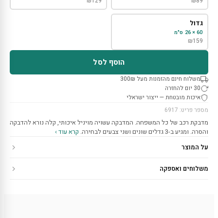
₪
129
₪
89
גדול
60 × 26 ס"מ
₪
159
הוסף לסל
משלוח חינם מהזמנות מעל 300₪
30 יום להחזרה
איכות מובטחת — ייצור ישראלי
מספר פריט: 6917
מדבקת רכב של כל המשפחה. המדבקה עשויה מויניל איכותי, קלה נורא להדבקה
והסרה. ומגיע ב-3 גדלים שונים ושני צבעים לבחירה.
קרא עוד ›
על המוצר
משלוחים ואספקה