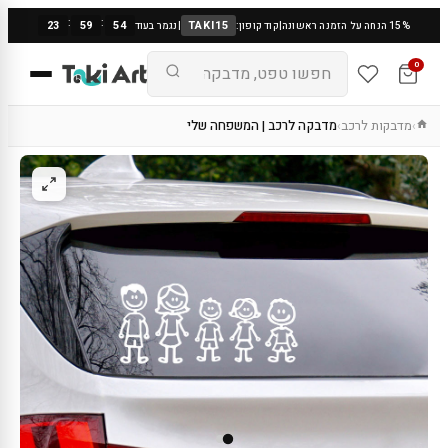
:
:
23
59
53
TAKI15
15% הנחה על הזמנה ראשונה
|
קוד קופון:
|
נגמר בעוד
0
מדבקות לרכב
מדבקה לרכב | המשפחה שלי
›
›