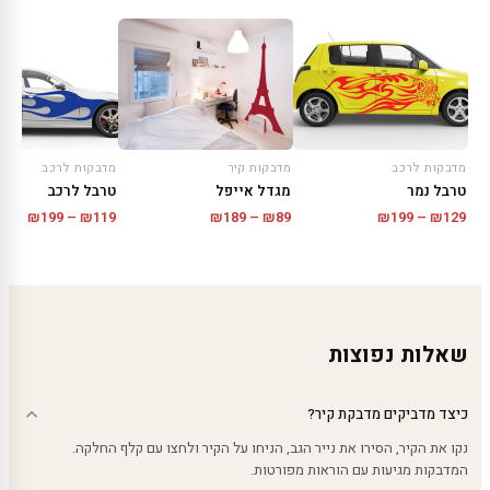
מדבקות קיר
מדבקות לרכב
מדבקות לרכב
מגדל אייפל
טרבל נמר
טרבל לרכב
טווח
טווח
טווח
₪
189
–
₪
89
₪
199
–
₪
119
₪
199
–
₪
129
מחירים:
מחירים:
מחירי
עד
עד
עד
שאלות נפוצות
כיצד מדביקים מדבקת קיר?
נקו את הקיר, הסירו את נייר הגב, הניחו על הקיר ולחצו עם קלף החלקה.
המדבקות מגיעות עם הוראות מפורטות.