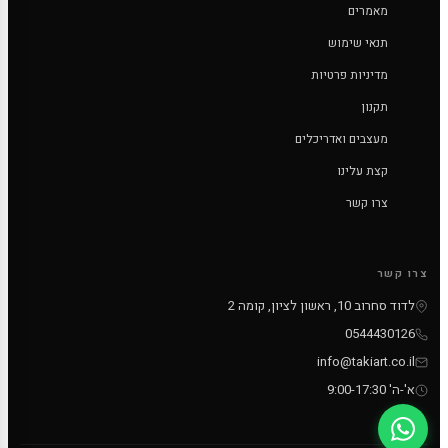
מאמרים
תנאי שימוש
מדיניות פרטיות
תקנון
מעצבים ואדריכלים
קצת עלינו
צרו קשר
צרו קשר
לדוד סחרוב 10, ראשון לציון, קומה 2
0544430126
info@takiart.co.il
א'-ה' 9:00-17:30