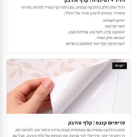
ויניל + למינציה | קלף והדבק
ויניל טפט חלק בהדבקה עצמית, עם גימור נקי ועמיד למראה מודרני
ומסודר. מתאים לרענון מהיר של החלל,
ניתן לשטיפה
נגד שריטות
התקנה קלה, ניקוי נוח, עמידות טובה,
מראה חלק ואחיד.
נוח לניקוי וקל יותר לתחזוקה ביום־יום
יוקרתי
פרימיום קנבס | קלף והדבק
טפט בהדבקה עצמית עם טקסטורת קנבס עדינה וגימור מט, למראה חם,
רך ויוקרתי יותר. אידיאלי למי שרוצה את הנוחות של קלף והדבק, אבל עם