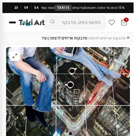
:
:
23
59
54
TAKI15
15% הנחה על הזמנה ראשונה
|
קוד קופון:
|
נגמר בעוד
0
מדבקות אריחים לרצפה
מדבקות אריחים לרצפה | עיר
›
›