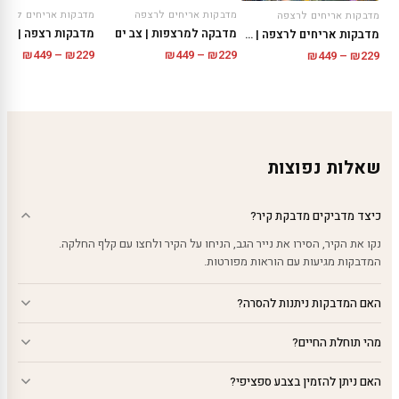
מדבקות אריחים לרצפה
מדבקות אריחים לרצפ
מדבקות אריחים לרצפה
מדבקה למרצפות | צב ים
מדבקות רצפה | שד
מדבקות אריחים לרצפה | בתחתית הים
טווח
טווח
טווח
₪
449
–
₪
229
₪
449
–
₪
229
₪
449
–
₪
229
מחירים:
מחירי
מחירים:
עד
עד
עד
שאלות נפוצות
כיצד מדביקים מדבקת קיר?
נקו את הקיר, הסירו את נייר הגב, הניחו על הקיר ולחצו עם קלף החלקה.
המדבקות מגיעות עם הוראות מפורטות.
האם המדבקות ניתנות להסרה?
מהי תוחלת החיים?
האם ניתן להזמין בצבע ספציפי?