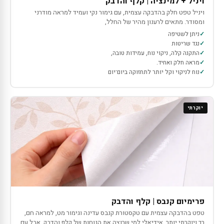
ויניל + למינציה | קלף והדבק
ויניל טפט חלק בהדבקה עצמית, עם גימור נקי ועמיד למראה מודרני
ומסודר. מתאים לרענון מהיר של החלל,
ניתן לשטיפה
נגד שריטות
התקנה קלה, ניקוי נוח, עמידות טובה,
מראה חלק ואחיד.
נוח לניקוי וקל יותר לתחזוקה ביום־יום
יוקרתי
פרימיום קנבס | קלף והדבק
טפט בהדבקה עצמית עם טקסטורת קנבס עדינה וגימור מט, למראה חם,
רך ויוקרתי יותר. אידיאלי למי שרוצה את הנוחות של קלף והדבק, אבל עם