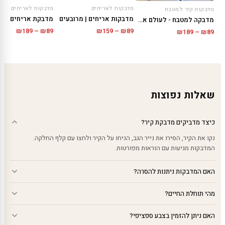
מדבקות לאריחים
מדבקות לאריחים
מדבקות קיר למטבח
מדבקות אריחים | מרובעים
מדבקה למטבח - לעולם אל תבטח ...
טווח
טווח
₪
189
–
₪
89
₪
159
–
₪
89
טווח
₪
189
–
₪
89
מחירים:
מחירים
מחירים:
עד
עד
עד
שאלות נפוצות
כיצד מדביקים מדבקת קיר?
נקו את הקיר, הסירו את נייר הגב, הניחו על הקיר ולחצו עם קלף החלקה.
המדבקות מגיעות עם הוראות מפורטות.
האם המדבקות ניתנות להסרה?
מהי תוחלת החיים?
האם ניתן להזמין בצבע ספציפי?