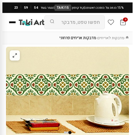
:
:
23
59
53
TAKI15
15% הנחה על הזמנה ראשונה
|
קוד קופון:
|
נגמר בעוד
0
מדבקות לאריחים
מדבקות אריחים פרחוני
›
›