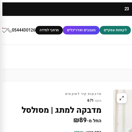
23
0
0544430126
לקוחות עסקיים
מעצבים ואדריכלים
מרחבי למידה
מדבקות קיר לשקעים
671
מקט:
מדבקה למתג | מסולסל
₪
89
החל מ-