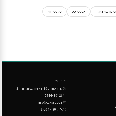
ים תלת מימד
אבסטרקט
טקסטורות
צרו קשר
לדוד סחרוב 10, ראשון לציון, קומה 2
0544430126
info@takiart.co.il
א'-ה' 9:00-17:30