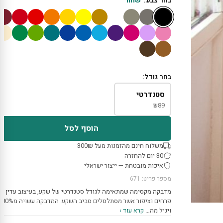
בחר צבע:
שחור
בחר גודל:
סטנדרטי
₪
89
הוסף לסל
משלוח חינם מהזמנות מעל 300₪
30 יום להחזרה
איכות מובטחת — ייצור ישראלי
מספר פריט: 671
מדבקה מקסימה שמתאימה לגודל סטנדרטי של שקע, בעיצוב עדין ש
פרחים וציפור אשר מסתלסלים סביב השקע. המדבקה עשוי
ויניל מה…
קרא עוד ›