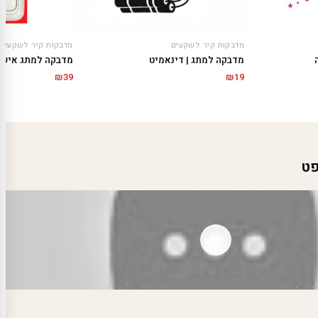
מדבקות קיר לשקעים
מדבקות קיר לשקעים
מדבקה למתג | דינאמיט
מדבקה למתג איש
₪
19
₪
39
פט