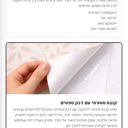
תחושה עשירה וטבעית יותר על הקיר. מעניק איזון מצוין בין קלות התקנה
לבין מראה מעוצב ומרשים.
טקסטורה יוקרתית
גימור מט
התקנה נוחה
מראה עשיר יותר
קנבס מסורתי עם דבק טפטים
טפט קנבס איכותי להתקנה עם דבק טפטים המועדף לפרויקטים קבועים
ולגימור מקצועי במיוחד. החומר יציב, נוח ליישור בזמן ההתקנה ומעניק
מראה אלגנטי, עמוק ואיכותי מאוד על הקיר. פתרון מעולה למי שמחפש
תוצאה יוקרתית ועמידות לאורך זמן.