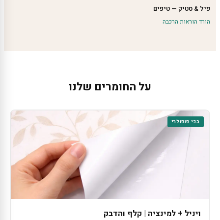
פיל & סטיק — טיפים
הורד הוראות הרכבה
על החומרים שלנו
הכי פופולרי
ויניל + למינציה | קלף והדבק