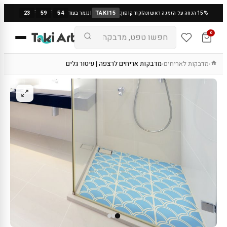
:
:
23
59
53
TAKI15
15% הנחה על הזמנה ראשונה
|
קוד קופון:
|
נגמר בעוד
0
מדבקות לאריחים
מדבקות אריחים לרצפה | עיטור גלים
›
›