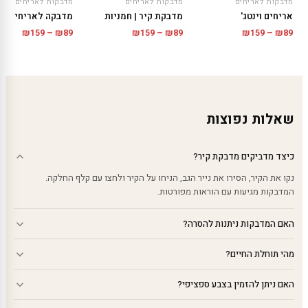
מדבקות לאריחים
מדבקות לאריחים
מדבקות לאריחים
אריחים וינטג'
מדבקת קיר | חמניות
טווח
טווח
טווח
₪
159
–
₪
89
₪
159
–
₪
89
₪
159
–
₪
89
מחירים
מחירים:
מחירים:
עד
עד
עד
שאלות נפוצות
כיצד מדביקים מדבקת קיר?
נקו את הקיר, הסירו את נייר הגב, הניחו על הקיר ולחצו עם קלף החלקה.
המדבקות מגיעות עם הוראות מפורטות.
האם המדבקות ניתנות להסרה?
מהי תוחלת החיים?
האם ניתן להזמין בצבע ספציפי?