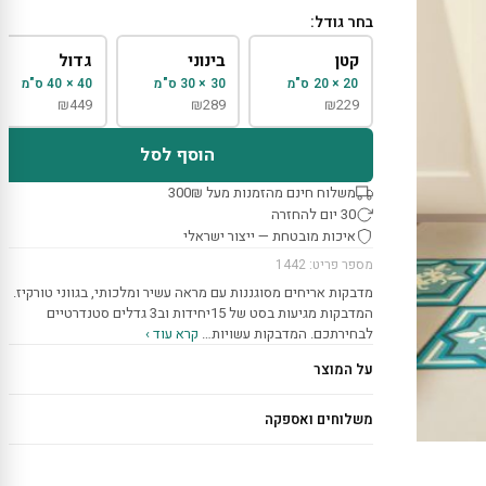
בחר גודל:
קטן
בינוני
גדול
20 × 20 ס"מ
30 × 30 ס"מ
40 × 40 ס"מ
₪
449
₪
289
₪
229
הוסף לסל
משלוח חינם מהזמנות מעל 300₪
30 יום להחזרה
איכות מובטחת — ייצור ישראלי
מספר פריט: 1442
מדבקות אריחים מסוגננות עם מראה עשיר ומלכותי, בגווני טורקיז.
המדבקות מגיעות בסט של 15יחידות וב3 גדלים סטנדרטיים
לבחירתכם. המדבקות עשויות…
קרא עוד ›
על המוצר
משלוחים ואספקה