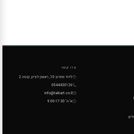
צרו קשר
לדוד סחרוב 10, ראשון לציון, קומה 2
0544430126
info@takiart.co.il
א'-ה' 9:00-17:30
לים