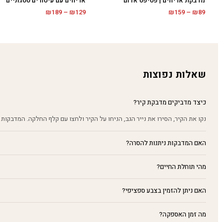
מדבקת אריחים | פסיפס אדום
אריחים עם עיטורים ססגוניים
טווח
טווח
₪
189
–
₪
129
₪
159
–
₪
89
מחירים:
מחירים:
עד
עד
שאלות נפוצות
כיצד מדביקים מדבקת קיר?
נקו את הקיר, הסירו את נייר הגב, הניחו על הקיר ולחצו עם קלף החלקה. המדבקות 
האם המדבקות ניתנות להסרה?
מהי תוחלת החיים?
האם ניתן להזמין בצבע ספציפי?
מה זמן האספקה?