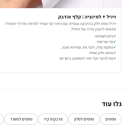
ויניל + למינציה | קלף והדבק
ויניל טפט חלק בהדבקה עצמית, עם גימור נקי ועמיד למראה מודרני ומסודר.
מתאים לרענון מהיר של החלל,
ניתן לשטיפה
נגד שריטות
התקנה קלה, ניקוי נוח, עמידות טובה,
מראה חלק ואחיד.
נוח לניקוי וקל יותר לתחזוקה ביום־יום
גלו עוד
טפטים
טפטים לסלון
מדבקות קיר
טפטים למשרד