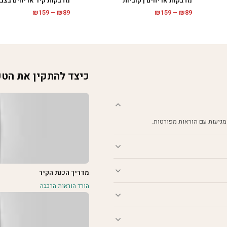
מדבקות אריחים | קוביות
מדבקות קיר אריחים בצבע
טווח
טווח
₪
159
–
₪
89
₪
159
–
₪
89
מחירים:
מחירים:
עד
עד
כיצד להתקין את הט
מגיעות עם הוראות מפורטות.
מדריך הכנת הקיר
הורד הוראות הרכבה