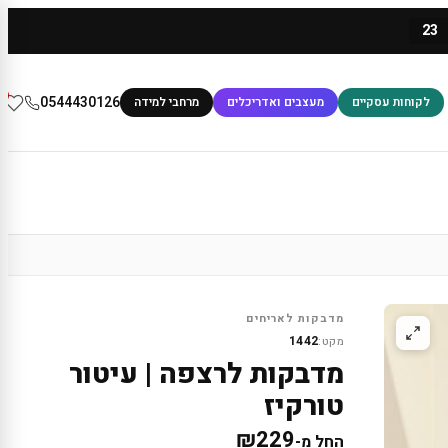
23
0
0544430126
לקוחות עסקיים
מעצבים ואדריכלים
מרחבי למידה
מדבקות לאריחים
1442
מקט:
מדבקות לרצפה | עיטור
טורקיז
₪
229
החל מ-