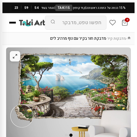
:
:
23
59
53
TAKI15
15% הנחה על הזמנה ראשונה
|
קוד קופון:
|
נגמר בעוד
0
מדבקות קיר
מדבקת חור בקיר עם נוף מרהיב לים
›
›