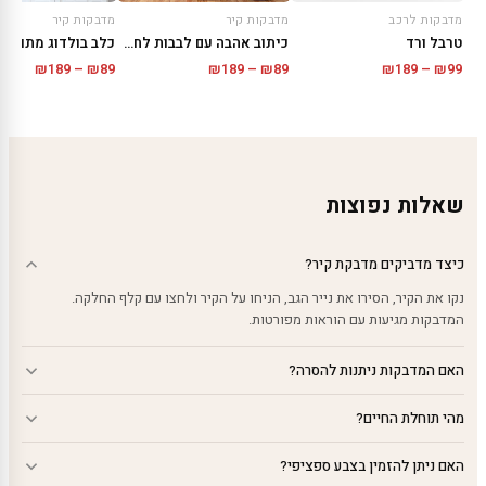
מדבקות קיר
מדבקות קיר
מדבקות לרכב
כיתוב אהבה עם לבבות לחדר ילדים
כלב בולדוג מתוק
טרבל ורד
טווח
טווח
טווח
₪
189
–
₪
89
₪
189
–
₪
89
₪
189
–
₪
99
מחירים:
מחירים
מחירים:
עד
עד
עד
שאלות נפוצות
כיצד מדביקים מדבקת קיר?
נקו את הקיר, הסירו את נייר הגב, הניחו על הקיר ולחצו עם קלף החלקה.
המדבקות מגיעות עם הוראות מפורטות.
האם המדבקות ניתנות להסרה?
מהי תוחלת החיים?
האם ניתן להזמין בצבע ספציפי?