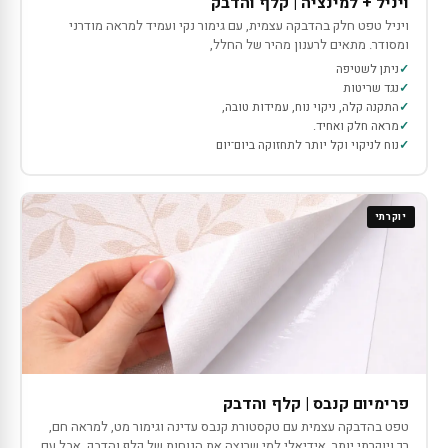
ויניל + למינציה | קלף והדבק
ויניל טפט חלק בהדבקה עצמית, עם גימור נקי ועמיד למראה מודרני
ומסודר. מתאים לרענון מהיר של החלל,
ניתן לשטיפה
נגד שריטות
התקנה קלה, ניקוי נוח, עמידות טובה,
מראה חלק ואחיד.
נוח לניקוי וקל יותר לתחזוקה ביום־יום
יוקרתי
פרימיום קנבס | קלף והדבק
טפט בהדבקה עצמית עם טקסטורת קנבס עדינה וגימור מט, למראה חם,
רך ויוקרתי יותר. אידיאלי למי שרוצה את הנוחות של קלף והדבק, אבל עם