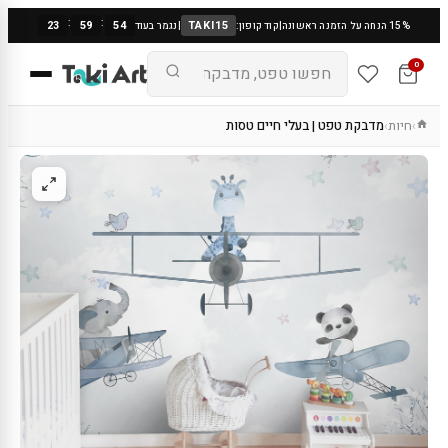
:
:
23
59
53
TAKI15
15% הנחה על הזמנה ראשונה
|
קוד קופון:
|
נגמר בעוד
0
חיות
מדבקת טפט | בעלי חיים טסות
›
›