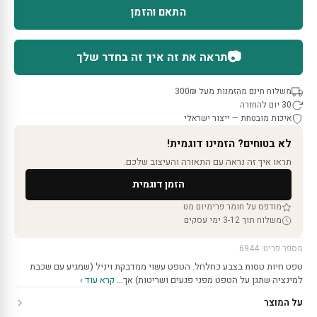
התאם והזמן
📷
תראה את זה איך זה בחדר שלך
משלוח חינם מהזמנות מעל 300₪
30 יום להחזרה
איכות מובטחת — ייצור ישראלי
לא בטוחים? הזמינו דוגמית!
תראו איך זה נראה עם התאורה והעיצוב שלכם.
הזמן דוגמית
מודפס על חומר פרימיום מט
משלוח תוך 3-12 ימי עסקים
מספר פריט: 6944
טפט חיות טסות בצבע כחלחל. הטפט עשוי ממדבקת ויניל (שמגיע עם שכבת
למינציה שתגן על הטפט מפני פגעים ושריטות) אך…
קרא עוד ›
על המוצר