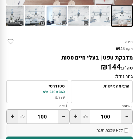
חיות
6944
מקט:
מדבקת טפט | בעלי חיים טסות
₪144
סה"כ:
בחר גודל:
התאמה אישית
סטנדרטי
360 × 240 ס"מ
₪
999
רוחב
גובה
+
−
+
−
ס"מ
ס"מ
ללא שכבת הגנה