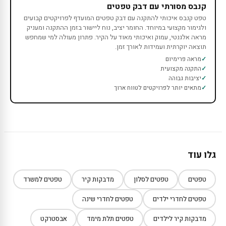
קנבס מסורתי עם דבק טפטים
טפט קנבס איכותי להתקנה עם דבק טפטים המועדף לפרויקטים קבועים
ולגימור מקצועי במיוחד. החומר יציב, נוח ליישור בזמן ההתקנה ומעניק
מראה אלגנטי, עמוק ואיכותי מאוד על הקיר. פתרון מעולה למי שמחפש
תוצאה יוקרתית ועמידות לאורך זמן.
מראה פרימיום
התקנה מקצועית
יציבות גבוהה
מתאים יותר לפרויקטים לטווח ארוך
גלו עוד
טפטים
טפטים לסלון
מדבקות קיר
טפטים למשרד
טפטים לחדרי ילדים
טפטים לחדרי שינה
מדבקות קיר לילדים
טפטים תלת מימד
אבסטרקט