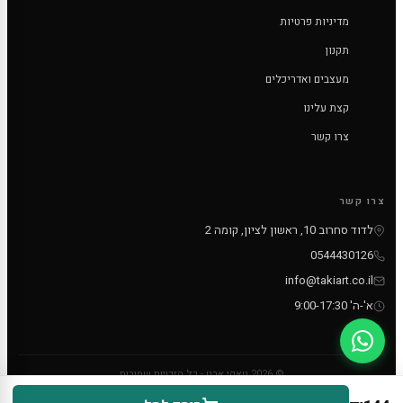
מדיניות פרטיות
תקנון
מעצבים ואדריכלים
קצת עלינו
צרו קשר
צרו קשר
לדוד סחרוב 10, ראשון לציון, קומה 2
0544430126
info@takiart.co.il
א'-ה' 9:00-17:30
© 2026 טאקי ארט - כל הזכויות שמורות
PayPal
MC
VISA