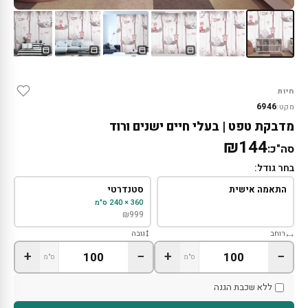
חיות
6946
מקט:
מדבקת טפט | בעלי חיים ישנים ורוד
₪144
סה"כ:
בחר גודל:
התאמה אישית
סטנדרטי
360 × 240 ס"מ
₪
999
רוחב
גובה
+
−
+
−
ס"מ
ס"מ
ללא שכבת הגנה