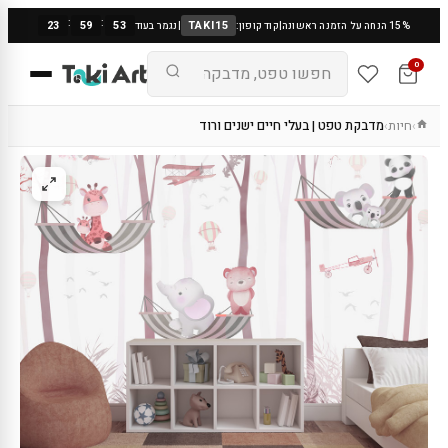
:
:
23
59
53
TAKI15
15% הנחה על הזמנה ראשונה
|
קוד קופון:
|
נגמר בעוד
0
חיות
מדבקת טפט | בעלי חיים ישנים ורוד
›
›