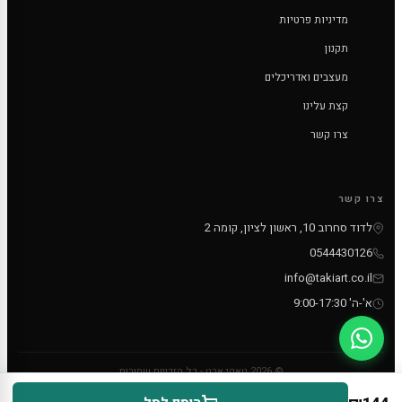
מדיניות פרטיות
תקנון
מעצבים ואדריכלים
קצת עלינו
צרו קשר
צרו קשר
לדוד סחרוב 10, ראשון לציון, קומה 2
0544430126
info@takiart.co.il
א'-ה' 9:00-17:30
© 2026 טאקי ארט - כל הזכויות שמורות
PayPal
MC
VISA