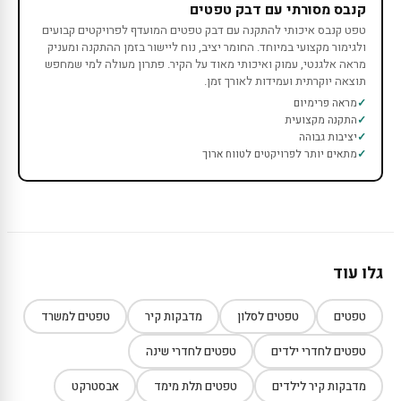
קנבס מסורתי עם דבק טפטים
טפט קנבס איכותי להתקנה עם דבק טפטים המועדף לפרויקטים קבועים
ולגימור מקצועי במיוחד. החומר יציב, נוח ליישור בזמן ההתקנה ומעניק
מראה אלגנטי, עמוק ואיכותי מאוד על הקיר. פתרון מעולה למי שמחפש
תוצאה יוקרתית ועמידות לאורך זמן.
מראה פרימיום
התקנה מקצועית
יציבות גבוהה
מתאים יותר לפרויקטים לטווח ארוך
גלו עוד
טפטים
טפטים לסלון
מדבקות קיר
טפטים למשרד
טפטים לחדרי ילדים
טפטים לחדרי שינה
מדבקות קיר לילדים
טפטים תלת מימד
אבסטרקט