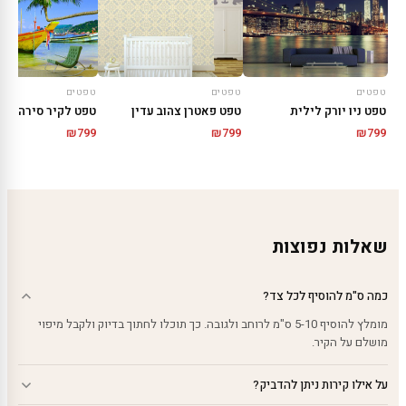
טפטים
טפטים
טפטים
טפט ניו יורק לילית
טפט פאטרן צהוב עדין
טפט לקיר סירה צהו
₪
799
₪
799
₪
799
שאלות נפוצות
כמה ס"מ להוסיף לכל צד?
מומלץ להוסיף 5-10 ס"מ לרוחב ולגובה. כך תוכלו לחתוך בדיוק ולקבל מיפוי
מושלם על הקיר.
על אילו קירות ניתן להדביק?