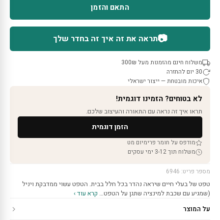
התאם והזמן
📷
תראה את זה איך זה בחדר שלך
משלוח חינם מהזמנות מעל 300₪
30 יום להחזרה
איכות מובטחת — ייצור ישראלי
לא בטוחים? הזמינו דוגמית!
תראו איך זה נראה עם התאורה והעיצוב שלכם.
הזמן דוגמית
מודפס על חומר פרימיום מט
משלוח תוך 3-12 ימי עסקים
מספר פריט: 6946
טפט של בעלי חיים שיראה נהדר בכל חלל בבית. הטפט עשוי ממדבקת ויניל
(שמגיע עם שכבת למינציה שתגן על הטפט…
קרא עוד ›
על המוצר