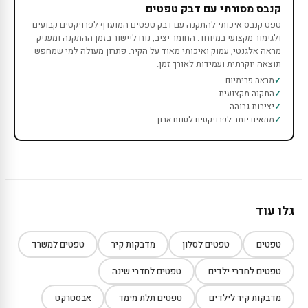
קנבס מסורתי עם דבק טפטים
טפט קנבס איכותי להתקנה עם דבק טפטים המועדף לפרויקטים קבועים
ולגימור מקצועי במיוחד. החומר יציב, נוח ליישור בזמן ההתקנה ומעניק
מראה אלגנטי, עמוק ואיכותי מאוד על הקיר. פתרון מעולה למי שמחפש
תוצאה יוקרתית ועמידות לאורך זמן.
מראה פרימיום
התקנה מקצועית
יציבות גבוהה
מתאים יותר לפרויקטים לטווח ארוך
גלו עוד
טפטים
טפטים לסלון
מדבקות קיר
טפטים למשרד
טפטים לחדרי ילדים
טפטים לחדרי שינה
מדבקות קיר לילדים
טפטים תלת מימד
אבסטרקט