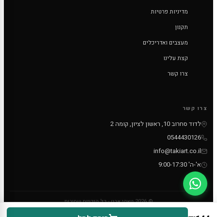
מדיניות פרטיות
תקנון
מעצבים ואדריכלים
קצת עלינו
צרו קשר
צרו קשר
לדוד סחרוב 10, ראשון לציון, קומה 2
0544430126
info@takiart.co.il
א'-ה' 9:00-17:30
© 2026 טאקי ארט - כל הזכויות שמורות
PayPal
MC
VISA