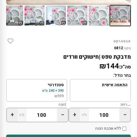
אבסטרקט
6812
מקט:
מדבקת טפט |חישוקים וורדים
₪144
סה"כ:
בחר גודל:
התאמה אישית
סטנדרטי
390 × 240 ס"מ
₪
999
רוחב
גובה
+
−
+
−
ס"מ
ס"מ
ללא שכבת הגנה