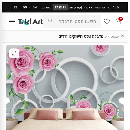
:
:
23
59
53
TAKI15
15% הנחה על הזמנה ראשונה
|
קוד קופון:
|
נגמר בעוד
0
אבסטרקט
מדבקת טפט |חישוקים וורדים
›
›