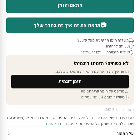
התאם והזמן
📷
תראה את זה איך זה בחדר שלך
משלוח חינם מהזמנות מעל 300₪
30 יום להחזרה
איכות מובטחת — ייצור ישראלי
לא בטוחים? הזמינו דוגמית!
תראו איך זה נראה עם התאורה והעיצוב שלכם.
הזמן דוגמית
מודפס על חומר פרימיום מט
משלוח תוך 3-12 ימי עסקים
מספר פריט: 6812
טפט פרחים שיראה נהדר בכל חלל בבית. הטפט עשוי ממדבקת ויניל (שמגיע עם
שכבת למינציה שתגן על הטפט מפני פגעים…
קרא עוד ›
על המוצר