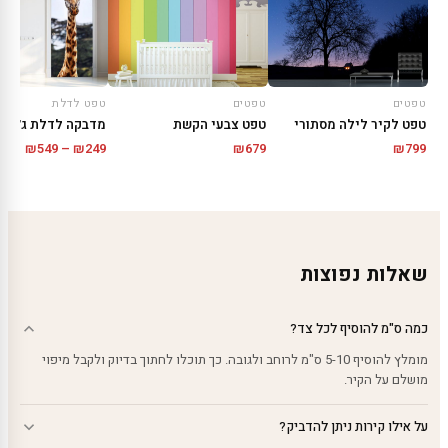
טפטים
טפטים
טפט לדלת
טפט לקיר לילה מסתורי
טפט צבעי הקשת
מדבקה לדלת ג׳ירפ
טווח
₪
549
–
₪
249
₪
679
₪
799
מחירי
עד
שאלות נפוצות
כמה ס"מ להוסיף לכל צד?
מומלץ להוסיף 5-10 ס"מ לרוחב ולגובה. כך תוכלו לחתוך בדיוק ולקבל מיפוי
מושלם על הקיר.
על אילו קירות ניתן להדביק?