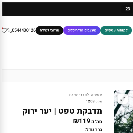
23
0
0544430126
לקוחות עסקיים
מעצבים ואדריכלים
מרחבי למידה
טפטים לחדרי שינה
1268
מקט:
מדבקת טפט | יער ירוק
₪119
סה"כ:
בחר גודל: