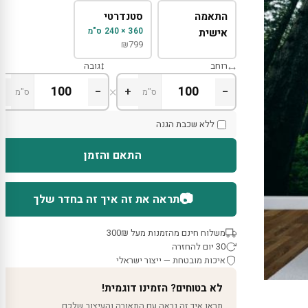
התאמה
סטנדרטי
360 × 240 ס"מ
אישית
₪
799
רוחב
גובה
×
+
−
+
−
ס"מ
ס"מ
ללא שכבת הגנה
התאם והזמן
📷
תראה את זה איך זה בחדר שלך
משלוח חינם מהזמנות מעל 300₪
30 יום להחזרה
איכות מובטחת — ייצור ישראלי
לא בטוחים? הזמינו דוגמית!
תראו איך זה נראה עם התאורה והעיצוב שלכם.