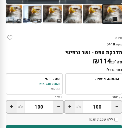
חיות
5410
מקט:
מדבקת טפט - נשר גרפיטי
₪114
סה"כ:
בחר גודל:
התאמה אישית
סטנדרטי
360 × 240 ס"מ
₪
799
רוחב
גובה
+
−
+
−
ס"מ
ס"מ
ללא שכבת הגנה