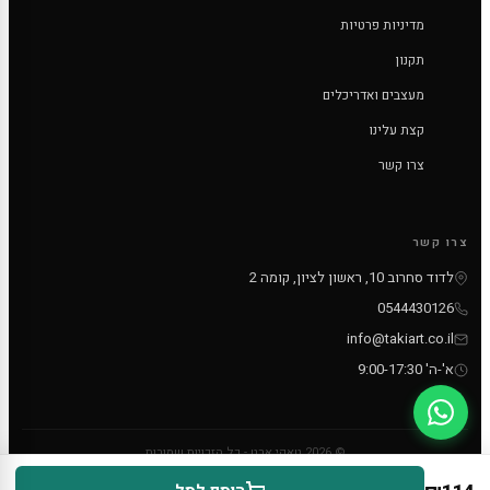
מדיניות פרטיות
תקנון
מעצבים ואדריכלים
קצת עלינו
צרו קשר
צרו קשר
לדוד סחרוב 10, ראשון לציון, קומה 2
0544430126
info@takiart.co.il
א'-ה' 9:00-17:30
© 2026 טאקי ארט - כל הזכויות שמורות
PayPal
MC
VISA