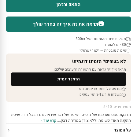
התאם והזמן
📷
תראה את זה איך זה בחדר שלך
משלוח חינם מהזמנות מעל 300₪
30 יום להחזרה
איכות מובטחת — ייצור ישראלי
לא בטוחים? הזמינו דוגמית!
תראו איך זה נראה עם התאורה והעיצוב שלכם.
הזמן דוגמית
מודפס על חומר פרימיום מט
משלוח תוך 3-12 ימי עסקים
מספר פריט: 5410
מדבקת טפט מעוצבת של גרפיטי יפיפה של נשר שיראה נהדר בכל חדר. שיטת
התקנה מאוד פשוטה וללא צורך במריחת דבק.…
קרא עוד ›
על המוצר