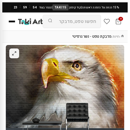
:
:
23
59
53
TAKI15
15% הנחה על הזמנה ראשונה
|
קוד קופון:
|
נגמר בעוד
0
חיות
מדבקת טפט - נשר גרפיטי
›
›