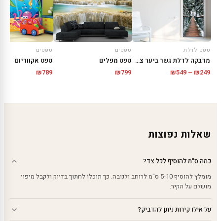
טפט לדלת
טפטים
טפטים
מדבקה לדלת גשר ביער צפוני
טפט מפלים
טפט אקווריום
טווח
₪
799
₪
549
–
₪
249
₪
789
מחירים:
עד
שאלות נפוצות
כמה ס"מ להוסיף לכל צד?
מומלץ להוסיף 5-10 ס"מ לרוחב ולגובה. כך תוכלו לחתוך בדיוק ולקבל מיפוי
מושלם על הקיר.
על אילו קירות ניתן להדביק?