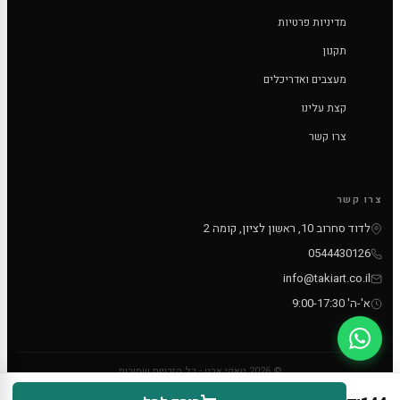
מדיניות פרטיות
תקנון
מעצבים ואדריכלים
קצת עלינו
צרו קשר
צרו קשר
לדוד סחרוב 10, ראשון לציון, קומה 2
0544430126
info@takiart.co.il
א'-ה' 9:00-17:30
© 2026 טאקי ארט - כל הזכויות שמורות
PayPal
MC
VISA