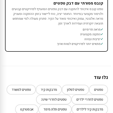
קנבס מסורתי עם דבק טפטים
טפט קנבס איכותי להתקנה עם דבק טפטים המועדף לפרויקטים קבועים
ולגימור מקצועי במיוחד. החומר יציב, נוח ליישור בזמן ההתקנה ומעניק
מראה אלגנטי, עמוק ואיכותי מאוד על הקיר. פתרון מעולה למי שמחפש
תוצאה יוקרתית ועמידות לאורך זמן.
מראה פרימיום
התקנה מקצועית
יציבות גבוהה
מתאים יותר לפרויקטים לטווח ארוך
גלו עוד
טפטים
טפטים לסלון
מדבקות קיר
טפטים למשרד
טפטים לחדרי ילדים
טפטים לחדרי שינה
מדבקות קיר לילדים
טפטים תלת מימד
אבסטרקט