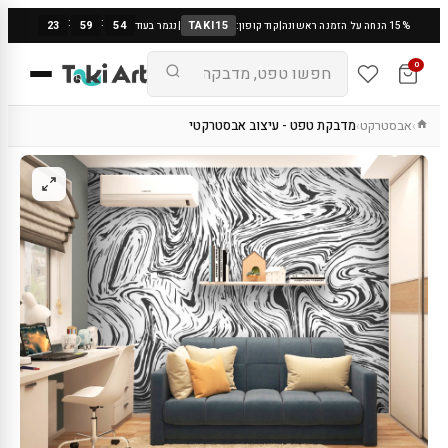
:
:
23
59
53
TAKI15
15% הנחה על הזמנה ראשונה
|
קוד קופון:
|
נגמר בעוד
0
אבסטרקט
מדבקת טפט - עיצוב אבסטרקטי
›
›