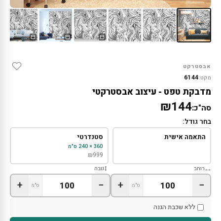
אבסטרקט
6144
מקט:
מדבקת טפט - עיצוב אבסטרקטי
₪144
סה"כ:
בחר גודל:
התאמה אישית
סטנדרטי
360 × 240 ס"מ
₪
999
רוחב
גובה
+
−
+
−
ס"מ
ס"מ
ללא שכבת הגנה