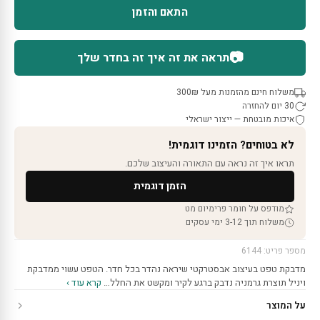
התאם והזמן
📷
תראה את זה איך זה בחדר שלך
משלוח חינם מהזמנות מעל 300₪
30 יום להחזרה
איכות מובטחת — ייצור ישראלי
לא בטוחים? הזמינו דוגמית!
תראו איך זה נראה עם התאורה והעיצוב שלכם.
הזמן דוגמית
מודפס על חומר פרימיום מט
משלוח תוך 3-12 ימי עסקים
מספר פריט: 6144
מדבקת טפט בעיצוב אבסטרקטי שיראה נהדר בכל חדר. הטפט עשוי ממדבקת
ויניל תוצרת גרמניה נדבק ברגע לקיר ומקשט את החלל…
קרא עוד ›
על המוצר