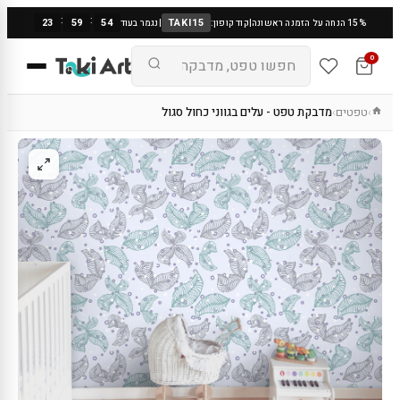
:
:
23
59
53
TAKI15
15% הנחה על הזמנה ראשונה
|
קוד קופון:
|
נגמר בעוד
0
טפטים
מדבקת טפט - עלים בגווני כחול סגול
›
›