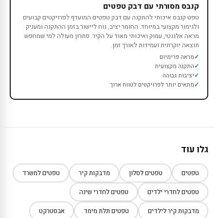
קנבס מסורתי עם דבק טפטים
טפט קנבס איכותי להתקנה עם דבק טפטים המועדף לפרויקטים קבועים
ולגימור מקצועי במיוחד. החומר יציב, נוח ליישור בזמן ההתקנה ומעניק
מראה אלגנטי, עמוק ואיכותי מאוד על הקיר. פתרון מעולה למי שמחפש
תוצאה יוקרתית ועמידות לאורך זמן.
מראה פרימיום
התקנה מקצועית
יציבות גבוהה
מתאים יותר לפרויקטים לטווח ארוך
גלו עוד
טפטים
טפטים לסלון
מדבקות קיר
טפטים למשרד
טפטים לחדרי ילדים
טפטים לחדרי שינה
מדבקות קיר לילדים
טפטים תלת מימד
אבסטרקט