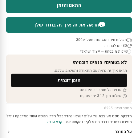
התאם והזמן
📷
תראה את זה איך זה בחדר שלך
משלוח חינם מהזמנות מעל 300₪
30 יום להחזרה
איכות מובטחת — ייצור ישראלי
לא בטוחים? הזמינו דוגמית!
תראו איך זה נראה עם התאורה והעיצוב שלכם.
הזמן דוגמית
מודפס על חומר פרימיום מט
משלוח תוך 3-12 ימי עסקים
מספר פריט: 6295
מדבקת טפט מעוצבת של עלים ישראו נהדר בכל חדר. הטפט עשוי ממדבקת ויניל
תוצרת גרמניה נדבק ברגע לקיר ומקשט את…
קרא עוד ›
על המוצר