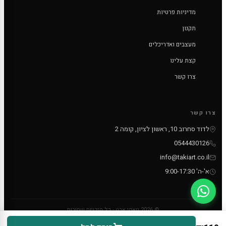
מדיניות פרטיות
תקנון
מעצבים ואדריכלים
קצת עלינו
צרו קשר
צרו קשר
לדוד סחרוב 10, ראשון לציון, קומה 2
0544430126
info@takiart.co.il
א'-ה' 9:00-17:30
© 2026 טאקי ארט - כל הזכויות שמורות
PayPal
MC
VISA