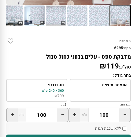
טפטים
6295
מקט:
מדבקת טפט - עלים בגווני כחול סגול
₪119
סה"כ:
בחר גודל:
התאמה אישית
סטנדרטי
360 × 240 ס"מ
₪
799
רוחב
גובה
+
−
+
−
ס"מ
ס"מ
ללא שכבת הגנה