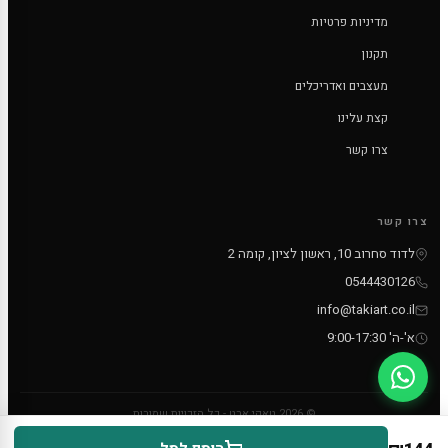
מדיניות פרטיות
תקנון
מעצבים ואדריכלים
קצת עלינו
צרו קשר
צרו קשר
לדוד סחרוב 10, ראשון לציון, קומה 2
0544430126
info@takiart.co.il
א'-ה' 9:00-17:30
© 2026 טאקי ארט - כל הזכויות שמורות
PayPal
MC
VISA