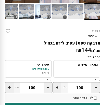
טפטים
6950
מקט:
מדבקת טפט | עפים לירח בכחול
₪144
סה"כ:
בחר גודל:
התאמה אישית
סטנדרטי
385 × 240 ס"מ
₪
999
רוחב
גובה
+
−
+
−
ס"מ
ס"מ
ללא שכבת הגנה