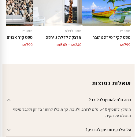
טפטים
טפט לדלת
טפטים
טפט לקיר סירה צהובה
מדבקה לדלת ג׳ירפה
טפט קיר אבנים קטנ
טווח
₪
799
₪
549
–
₪
249
₪
799
מחירים:
עד
שאלות נפוצות
כמה ס"מ להוסיף לכל צד?
מומלץ להוסיף 5-10 ס"מ לרוחב ולגובה. כך תוכלו לחתוך בדיוק ולקבל מיפוי
מושלם על הקיר.
על אילו קירות ניתן להדביק?