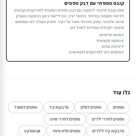
קנבס מסורתי עם דבק טפטים
טפט קנבס איכותי להתקנה עם דבק טפטים המועדף לפרויקטים קבועים
ולגימור מקצועי במיוחד. החומר יציב, נוח ליישור בזמן ההתקנה ומעניק
מראה אלגנטי, עמוק ואיכותי מאוד על הקיר. פתרון מעולה למי שמחפש
תוצאה יוקרתית ועמידות לאורך זמן.
מראה פרימיום
התקנה מקצועית
יציבות גבוהה
מתאים יותר לפרויקטים לטווח ארוך
גלו עוד
טפטים
טפטים לסלון
מדבקות קיר
טפטים למשרד
טפטים לחדרי ילדים
טפטים לחדרי שינה
מדבקות קיר לילדים
טפטים תלת מימד
אבסטרקט