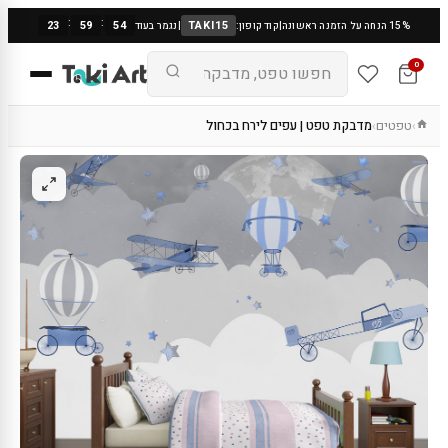
:
:
23
59
53
TAKI15
15% הנחה על הזמנה ראשונה
|
קוד קופון:
|
נגמר בעוד
0
טפטים
מדבקת טפט | עפים לירח בכחול
›
›