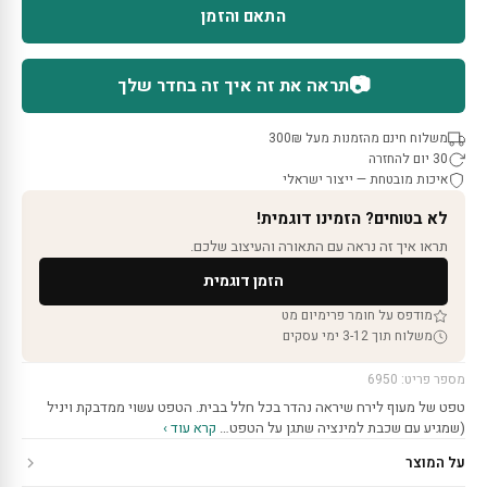
התאם והזמן
📷
תראה את זה איך זה בחדר שלך
משלוח חינם מהזמנות מעל 300₪
30 יום להחזרה
איכות מובטחת — ייצור ישראלי
לא בטוחים? הזמינו דוגמית!
תראו איך זה נראה עם התאורה והעיצוב שלכם.
הזמן דוגמית
מודפס על חומר פרימיום מט
משלוח תוך 3-12 ימי עסקים
מספר פריט: 6950
טפט של מעוף לירח שיראה נהדר בכל חלל בבית. הטפט עשוי ממדבקת ויניל
(שמגיע עם שכבת למינציה שתגן על הטפט…
קרא עוד ›
על המוצר