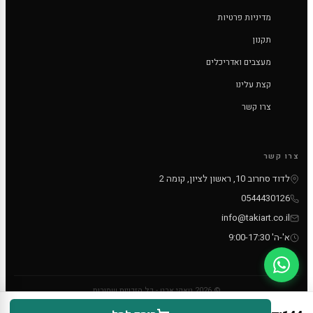
מדיניות פרטיות
תקנון
מעצבים ואדריכלים
קצת עלינו
צרו קשר
צרו קשר
לדוד סחרוב 10, ראשון לציון, קומה 2
0544430126
info@takiart.co.il
א'-ה' 9:00-17:30
© 2026 טאקי ארט - כל הזכויות שמורות
PayPal
MC
VISA