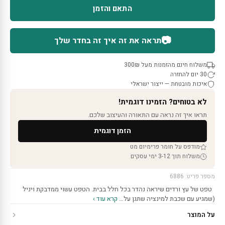
התאם והזמן
📷
תראה את זה איך זה בחדר שלך
משלוח חינם מהזמנות מעל 300₪
30 יום להחזרה
איכות מובטחת — ייצור ישראלי
לא בטוחים? הזמינו דוגמית!
תראו איך זה נראה עם התאורה והעיצוב שלכם.
הזמן דוגמית
מודפס על חומר פרימיום מט
משלוח תוך 3-12 ימי עסקים
מספר פריט: 6886
טפט של עץ ורדים שיראה נהדר בכל חלל בבית. הטפט עשוי ממדבקת ויניל
(שמגיע עם שכבת למינציה שתגן על…
קרא עוד ›
על המוצר