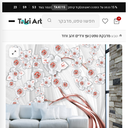
:
:
23
59
53
TAKI15
15% הנחה על הזמנה ראשונה
|
קוד קופון:
|
נגמר בעוד
0
טבע
מדבקת טפט | עץ ורדים זהב ורוד
›
›