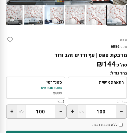
טבע
6886
מקט:
מדבקת טפט | עץ ורדים זהב ורוד
₪144
סה"כ:
בחר גודל:
התאמה אישית
סטנדרטי
384 × 240 ס"מ
₪
999
רוחב
גובה
+
−
+
−
ס"מ
ס"מ
ללא שכבת הגנה