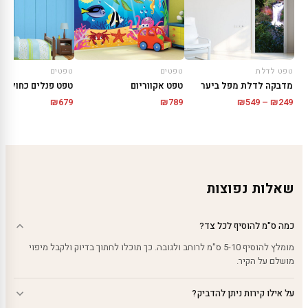
טפט לדלת
טפטים
טפטים
מדבקה לדלת מפל ביער
טפט פנלים כחולים
טפט אקווריום
טווח
₪
679
₪
549
–
₪
249
₪
789
מחירים:
עד
שאלות נפוצות
כמה ס"מ להוסיף לכל צד?
מומלץ להוסיף 5-10 ס"מ לרוחב ולגובה. כך תוכלו לחתוך בדיוק ולקבל מיפוי
מושלם על הקיר.
על אילו קירות ניתן להדביק?