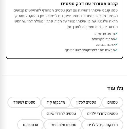
קנבס מסורתי עם דבק טפטים
טפט קנבס איכותי להתקנה עם דבק טפטים המועדף לפרויקטים קבועים
ולגימור מקצועי במיוחד. החומר יציב, נוח ליישור בזמן ההתקנה ומעניק
מראה אלגנטי, עמוק ואיכותי מאוד על הקיר. פתרון מעולה למי שמחפש
תוצאה יוקרתית ועמידות לאורך זמן.
מראה פרימיום
התקנה מקצועית
יציבות גבוהה
מתאים יותר לפרויקטים לטווח ארוך
גלו עוד
טפטים
טפטים לסלון
מדבקות קיר
טפטים למשרד
טפטים לחדרי ילדים
טפטים לחדרי שינה
מדבקות קיר לילדים
טפטים תלת מימד
אבסטרקט