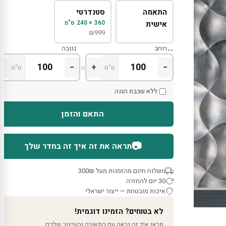
התאמה
סטנדרטי
360 × 240 ס"מ
אישית
₪
999
רוחב
גובה
×
+
−
+
−
ס"מ
ס"מ
ללא שכבת הגנה
התאם והזמן
📷
תראה את זה איך זה בחדר שלך
משלוח חינם מהזמנות מעל 300₪
30 יום להחזרה
איכות מובטחת — ייצור ישראלי
לא בטוחים? הזמינו דוגמית!
תראו איך זה נראה עם התאורה והעיצוב שלכם.