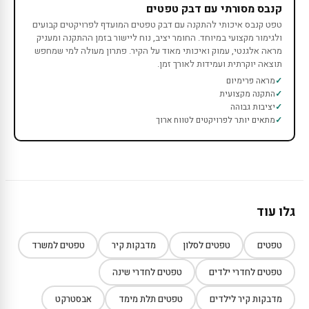
קנבס מסורתי עם דבק טפטים
טפט קנבס איכותי להתקנה עם דבק טפטים המועדף לפרויקטים קבועים
ולגימור מקצועי במיוחד. החומר יציב, נוח ליישור בזמן ההתקנה ומעניק
מראה אלגנטי, עמוק ואיכותי מאוד על הקיר. פתרון מעולה למי שמחפש
תוצאה יוקרתית ועמידות לאורך זמן.
מראה פרימיום
התקנה מקצועית
יציבות גבוהה
מתאים יותר לפרויקטים לטווח ארוך
גלו עוד
טפטים
טפטים לסלון
מדבקות קיר
טפטים למשרד
טפטים לחדרי ילדים
טפטים לחדרי שינה
מדבקות קיר לילדים
טפטים תלת מימד
אבסטרקט