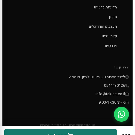
מדיניות פרטיות
תקנון
מעצבים ואדריכלים
קצת עלינו
צרו קשר
צרו קשר
לדוד סחרוב 10, ראשון לציון, קומה 2
0544430126
info@takiart.co.il
א'-ה' 9:00-17:30
© 2026 טאקי ארט - כל הזכויות שמורות
PayPal
MC
VISA