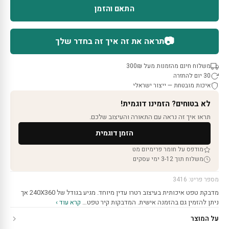
התאם והזמן
📷
תראה את זה איך זה בחדר שלך
משלוח חינם מהזמנות מעל 300₪
30 יום להחזרה
איכות מובטחת — ייצור ישראלי
לא בטוחים? הזמינו דוגמית!
תראו איך זה נראה עם התאורה והעיצוב שלכם.
הזמן דוגמית
מודפס על חומר פרימיום מט
משלוח תוך 3-12 ימי עסקים
מספר פריט: 3416
מדבקת טפט איכותית בעיצוב רטרו עדין מיוחד. מגיע בגודל של 240X360 אך
ניתן להזמין גם בהזמנה אישית. המדבקות קיר טפט…
קרא עוד ›
על המוצר