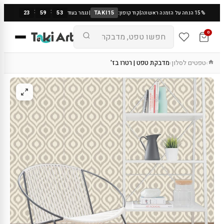
:
:
23
59
53
TAKI15
15% הנחה על הזמנה ראשונה
|
קוד קופון:
|
נגמר בעוד
0
טפטים לסלון
מדבקת טפט | רטרו בז'
›
›