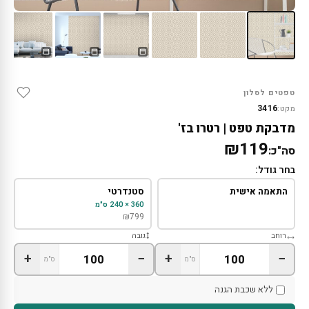
טפטים לסלון
3416
מקט:
מדבקת טפט | רטרו בז'
₪119
סה"כ:
בחר גודל:
התאמה אישית
סטנדרטי
360 × 240 ס"מ
₪
799
רוחב
גובה
+
−
+
−
ס"מ
ס"מ
ללא שכבת הגנה