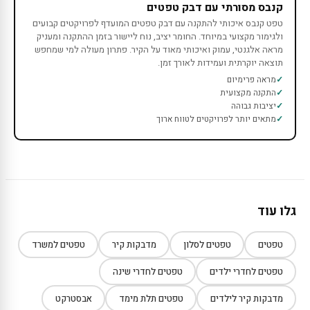
קנבס מסורתי עם דבק טפטים
טפט קנבס איכותי להתקנה עם דבק טפטים המועדף לפרויקטים קבועים
ולגימור מקצועי במיוחד. החומר יציב, נוח ליישור בזמן ההתקנה ומעניק
מראה אלגנטי, עמוק ואיכותי מאוד על הקיר. פתרון מעולה למי שמחפש
תוצאה יוקרתית ועמידות לאורך זמן.
מראה פרימיום
התקנה מקצועית
יציבות גבוהה
מתאים יותר לפרויקטים לטווח ארוך
גלו עוד
טפטים
טפטים לסלון
מדבקות קיר
טפטים למשרד
טפטים לחדרי ילדים
טפטים לחדרי שינה
מדבקות קיר לילדים
טפטים תלת מימד
אבסטרקט