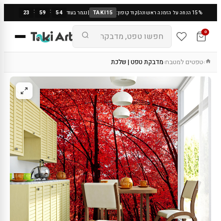
:
:
23
59
53
TAKI15
15% הנחה על הזמנה ראשונה
|
קוד קופון:
|
נגמר בעוד
0
טפטים למטבח
מדבקת טפט | שלכת
›
›