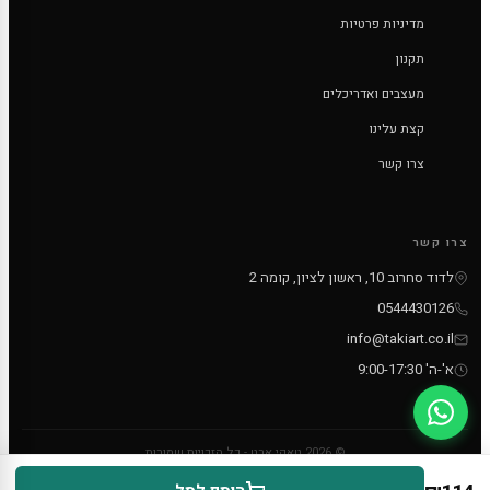
מדיניות פרטיות
תקנון
מעצבים ואדריכלים
קצת עלינו
צרו קשר
צרו קשר
לדוד סחרוב 10, ראשון לציון, קומה 2
0544430126
info@takiart.co.il
א'-ה' 9:00-17:30
© 2026 טאקי ארט - כל הזכויות שמורות
PayPal
MC
VISA