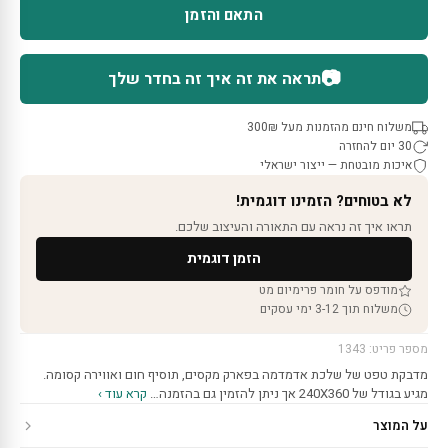
התאם והזמן
📷
תראה את זה איך זה בחדר שלך
משלוח חינם מהזמנות מעל 300₪
30 יום להחזרה
איכות מובטחת — ייצור ישראלי
לא בטוחים? הזמינו דוגמית!
תראו איך זה נראה עם התאורה והעיצוב שלכם.
הזמן דוגמית
מודפס על חומר פרימיום מט
משלוח תוך 3-12 ימי עסקים
מספר פריט: 1343
מדבקת טפט של שלכת אדמדמה בפארק מקסים, תוסיף חום ואווירה קסומה.
מגיע בגודל של 240X360 אך ניתן להזמין גם בהזמנה…
קרא עוד ›
על המוצר