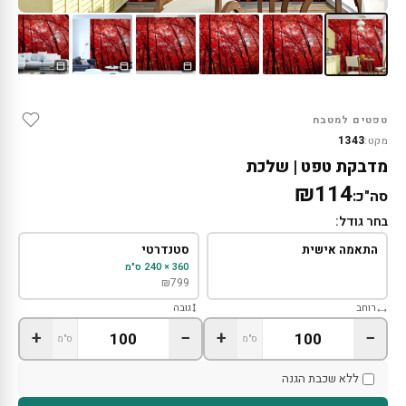
טפטים למטבח
1343
מקט:
מדבקת טפט | שלכת
₪114
סה"כ:
בחר גודל:
התאמה אישית
סטנדרטי
360 × 240 ס"מ
₪
799
רוחב
גובה
+
−
+
−
ס"מ
ס"מ
ללא שכבת הגנה