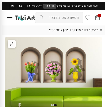
:
:
23
59
53
TAKI15
15% הנחה על הזמנה ראשונה
|
קוד קופון:
|
נגמר בעוד
0
מדבקות נישה
מדבקת נישה | צבעי הקיץ
›
›