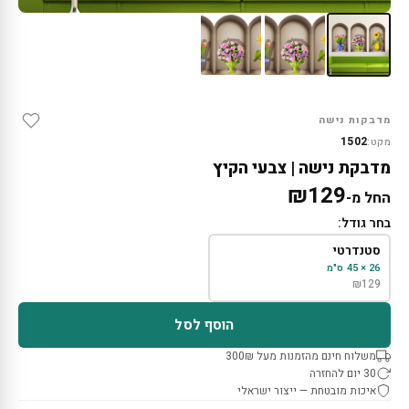
מדבקות נישה
1502
מקט:
מדבקת נישה | צבעי הקיץ
₪
129
החל מ-
בחר גודל:
סטנדרטי
26 × 45 ס"מ
₪
129
הוסף לסל
משלוח חינם מהזמנות מעל 300₪
30 יום להחזרה
איכות מובטחת — ייצור ישראלי