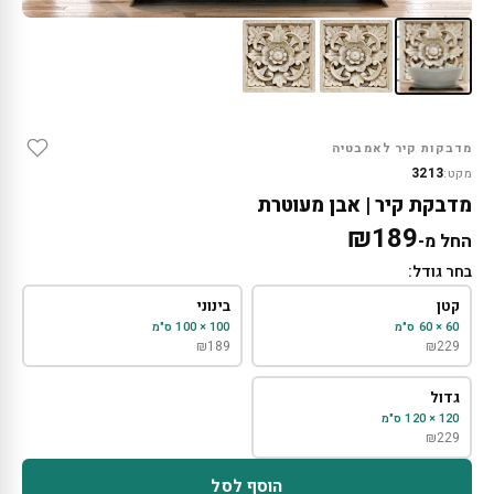
מדבקות קיר לאמבטיה
3213
מקט:
מדבקת קיר | אבן מעוטרת
₪
189
החל מ-
בחר גודל:
קטן
בינוני
60 × 60 ס"מ
100 × 100 ס"מ
₪
189
₪
229
גדול
120 × 120 ס"מ
₪
229
הוסף לסל