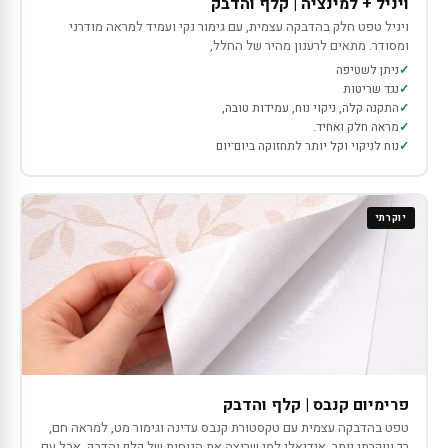
ויניל + למינציה | קלף והדבק
ויניל טפט חלק בהדבקה עצמית, עם גימור נקי ועמיד למראה מודרני
ומסודר. מתאים לרענון מהיר של החלל,
ניתן לשטיפה
נגד שריטות
התקנה קלה, ניקוי נוח, עמידות טובה,
מראה חלק ואחיד.
נוח לניקוי וקל יותר לתחזוקה ביום־יום
יוקרתי
פרימיום קנבס | קלף והדבק
טפט בהדבקה עצמית עם טקסטורת קנבס עדינה וגימור מט, למראה חם,
רך ויוקרתי יותר. אידיאלי למי שרוצה את הנוחות של קלף והדבק, אבל עם