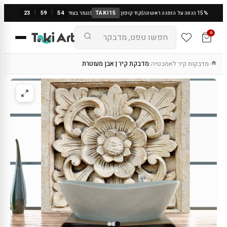
:
:
23
59
53
TAKI15
15% הנחה על הזמנה ראשונה
|
קוד קופון:
|
נגמר בעוד
0
מדבקות קיר לאמבטיה
מדבקת קיר | אבן מעוטרת
›
›