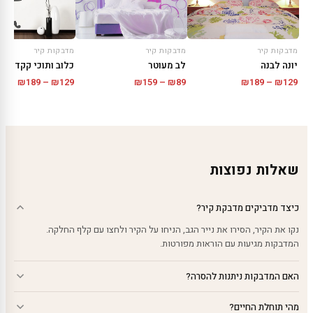
מדבקות קיר
מדבקות קיר
מדבקות קיר
לב מעוטר
כלוב ותוכי קקדו
יונה לבנה
טווח
טווח
טווח
₪
189
–
₪
129
₪
159
–
₪
89
₪
189
–
₪
129
מחירים:
מחירי
מחירים:
עד
עד
עד
שאלות נפוצות
כיצד מדביקים מדבקת קיר?
נקו את הקיר, הסירו את נייר הגב, הניחו על הקיר ולחצו עם קלף החלקה.
המדבקות מגיעות עם הוראות מפורטות.
האם המדבקות ניתנות להסרה?
מהי תוחלת החיים?