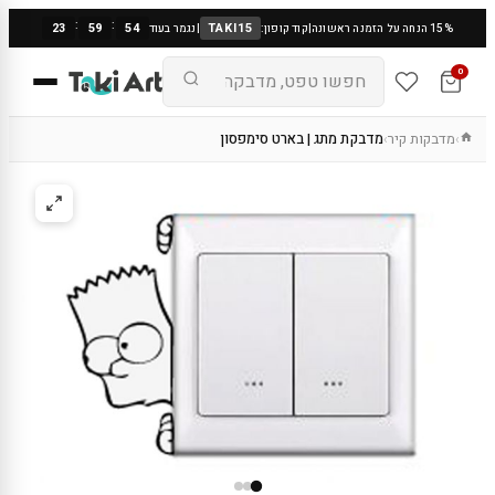
:
:
23
59
54
TAKI15
15% הנחה על הזמנה ראשונה
|
קוד קופון:
|
נגמר בעוד
0
מדבקות קיר
מדבקת מתג | בארט סימפסון
›
›