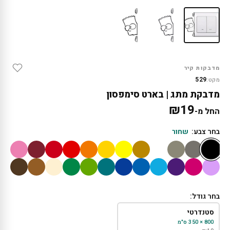
מדבקות קיר
529
מקט:
מדבקת מתג | בארט סימפסון
₪
19
החל מ-
בחר צבע:
שחור
בחר גודל:
סטנדרטי
800 × 350 ס"מ