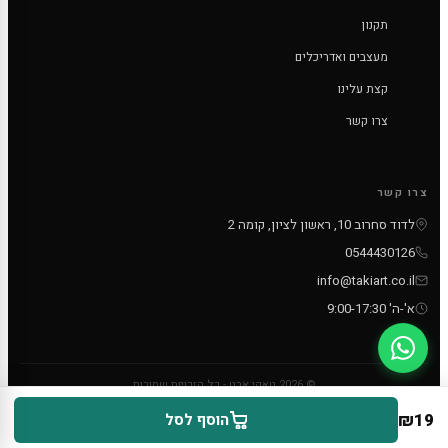
תקנון
מעצבים ואדריכלים
קצת עלינו
צרו קשר
צרו קשר
לדוד סחרוב 10, ראשון לציון, קומה 2
0544430126
info@takiart.co.il
א'-ה' 9:00-17:30
© 2026 טאקי ארט - כל הזכויות שמורות
PayPal
MC
VISA
₪
19
הוסף לסל