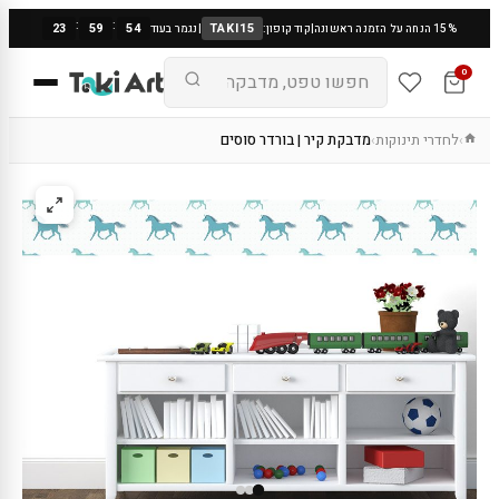
:
:
23
59
53
TAKI15
15% הנחה על הזמנה ראשונה
|
קוד קופון:
|
נגמר בעוד
0
לחדרי תינוקות
מדבקת קיר | בורדר סוסים
›
›