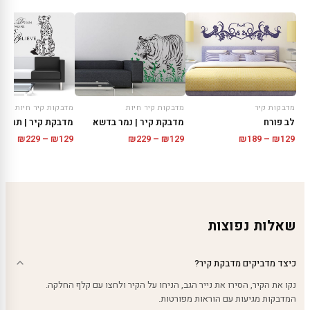
מדבקות קיר חיות
מדבקות קיר חיות
מדבקות קיר
מדבקת קיר | נמר בדשא
לב פורח
טווח
טווח
טווח
₪
229
–
₪
129
₪
229
–
₪
129
₪
189
–
₪
129
מחירים:
מחירי
מחירים:
עד
עד
עד
שאלות נפוצות
כיצד מדביקים מדבקת קיר?
נקו את הקיר, הסירו את נייר הגב, הניחו על הקיר ולחצו עם קלף החלקה.
המדבקות מגיעות עם הוראות מפורטות.