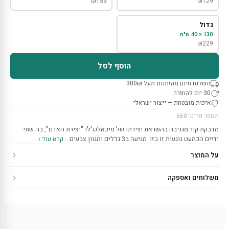
₪
159
₪
129
גדול
130 × 40 ס"מ
₪
229
הוסף לסל
משלוח חינם מהזמנות מעל 300₪
30 יום להחזרה
איכות מובטחת — ייצור ישראלי
מספר פריט: 660
מדבקת קיר מגניבה בהשראת יצירתו של מיכאלנג'לו "יצירת האדם", בה שתי
ידיים הכמעט נוגעות זו בזו. מגיעה ב3 גדלים ומגוון צבעים…
קרא עוד ›
על המוצר
משלוחים ואספקה