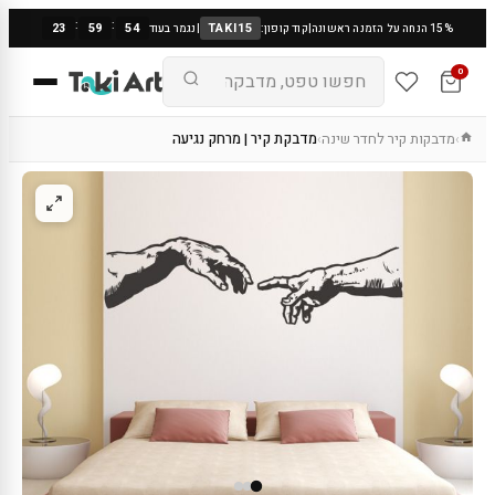
:
:
23
59
53
TAKI15
15% הנחה על הזמנה ראשונה
|
קוד קופון:
|
נגמר בעוד
0
מדבקות קיר לחדר שינה
מדבקת קיר | מרחק נגיעה
›
›