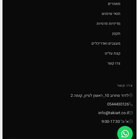
מאמרים
תנאי שימוש
מדיניות פרטיות
תקנון
מעצבים ואדריכלים
קצת עלינו
צרו קשר
צרו קשר
לדוד סחרוב 10, ראשון לציון, קומה 2
0544430126
info@takiart.co.il
א'-ה' 9:00-17:30