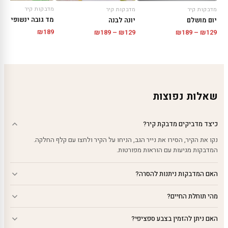
מדבקות קיר
מדבקות קיר
מדבקות קיר
מד גובה ינשופים
יום מושלם
יונה לבנה
טווח
₪
189
טווח
₪
189
–
₪
129
₪
189
–
₪
129
מחירים:
מחירים:
עד
עד
שאלות נפוצות
כיצד מדביקים מדבקת קיר?
נקו את הקיר, הסירו את נייר הגב, הניחו על הקיר ולחצו עם קלף החלקה.
המדבקות מגיעות עם הוראות מפורטות.
האם המדבקות ניתנות להסרה?
מהי תוחלת החיים?
האם ניתן להזמין בצבע ספציפי?