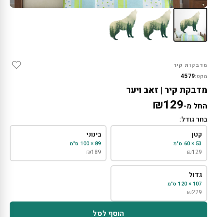
מדבקות קיר
4579
מקט:
מדבקת קיר | זאב ויער
₪
129
החל מ-
בחר גודל:
קטן
בינוני
53 × 60 ס"מ
89 × 100 ס"מ
₪
189
₪
129
גדול
107 × 120 ס"מ
₪
229
הוסף לסל