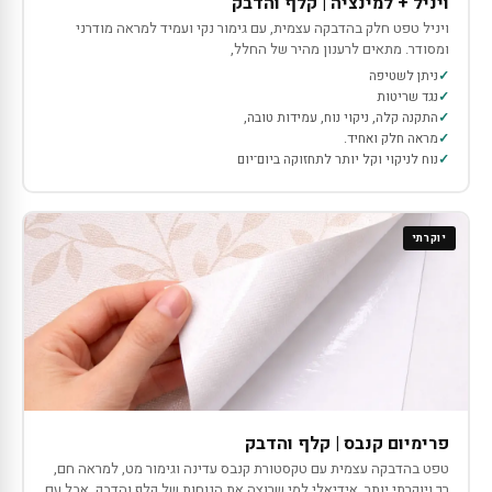
ויניל + למינציה | קלף והדבק
ויניל טפט חלק בהדבקה עצמית, עם גימור נקי ועמיד למראה מודרני
ומסודר. מתאים לרענון מהיר של החלל,
ניתן לשטיפה
נגד שריטות
התקנה קלה, ניקוי נוח, עמידות טובה,
מראה חלק ואחיד.
נוח לניקוי וקל יותר לתחזוקה ביום־יום
יוקרתי
פרימיום קנבס | קלף והדבק
טפט בהדבקה עצמית עם טקסטורת קנבס עדינה וגימור מט, למראה חם,
רך ויוקרתי יותר. אידיאלי למי שרוצה את הנוחות של קלף והדבק, אבל עם