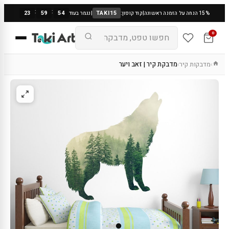
:
:
23
59
53
TAKI15
15% הנחה על הזמנה ראשונה
|
קוד קופון:
|
נגמר בעוד
0
מדבקות קיר
מדבקת קיר | זאב ויער
›
›