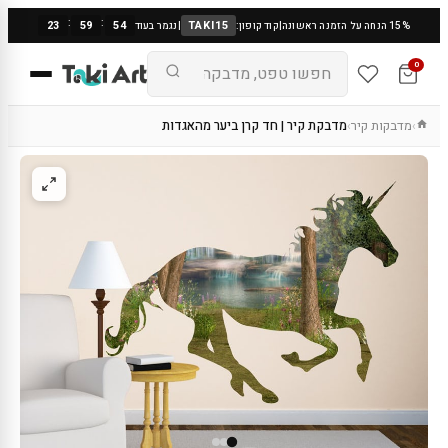
:
:
23
59
53
TAKI15
15% הנחה על הזמנה ראשונה
|
קוד קופון:
|
נגמר בעוד
0
מדבקות קיר
מדבקת קיר | חד קרן ביער מהאגדות
›
›