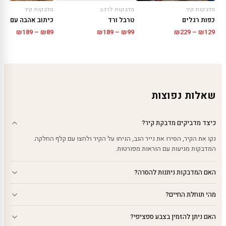
מדבקות קיר
מדבקות קיר
מדבקות לרכב
כפות רגלים
טרבל ורד
טווח
טווח
טווח
₪
189
–
₪
89
₪
189
–
₪
99
₪
229
–
₪
129
מחירים
מחירים:
מחירים:
עד
עד
עד
שאלות נפוצות
כיצד מדביקים מדבקת קיר?
נקו את הקיר, הסירו את נייר הגב, הניחו על הקיר ולחצו עם קלף החלקה.
המדבקות מגיעות עם הוראות מפורטות.
האם המדבקות ניתנות להסרה?
מהי תוחלת החיים?
האם ניתן להזמין בצבע ספציפי?