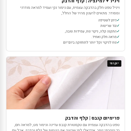
ויניל + למינציה | קלף והדבק
ויניל טפט חלק בהדבקה עצמית, עם גימור נקי ועמיד למראה מודרני
ומסודר. מתאים לרענון מהיר של החלל,
ניתן לשטיפה
נגד שריטות
התקנה קלה, ניקוי נוח, עמידות טובה,
מראה חלק ואחיד.
נוח לניקוי וקל יותר לתחזוקה ביום־יום
יוקרתי
פרימיום קנבס | קלף והדבק
טפט בהדבקה עצמית עם טקסטורת קנבס עדינה וגימור מט, למראה חם,
רך ויוקרתי יותר. אידיאלי למי שרוצה את הנוחות של קלף והדבק, אבל עם