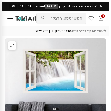
:
:
23
59
53
TAKI15
15% הנחה על הזמנה ראשונה
|
קוד קופון:
|
נגמר בעוד
0
מדבקות קיר לחדר שינה
מדבקת חלון 3D | מפל צלול
›
›