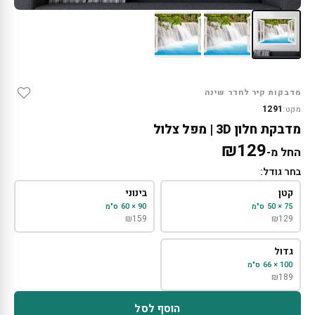
מדבקות קיר לחדר שינה
1291
מקט:
מדבקת חלון 3D | מפל צלול
₪
129
החל מ-
בחר גודל:
קטן
בינוני
75 × 50 ס"מ
90 × 60 ס"מ
₪
159
₪
129
גדול
100 × 66 ס"מ
₪
189
הוסף לסל