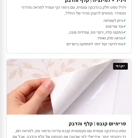
ויניל + למינציה | קלף והדבק
ויניל טפט חלק בהדבקה עצמית, עם גימור נקי ועמיד למראה מודרני
ומסודר. מתאים לרענון מהיר של החלל,
ניתן לשטיפה
נגד שריטות
התקנה קלה, ניקוי נוח, עמידות טובה,
מראה חלק ואחיד.
נוח לניקוי וקל יותר לתחזוקה ביום־יום
יוקרתי
פרימיום קנבס | קלף והדבק
טפט בהדבקה עצמית עם טקסטורת קנבס עדינה וגימור מט, למראה חם,
רך ויוקרתי יותר. אידיאלי למי שרוצה את הנוחות של קלף והדבק, אבל עם