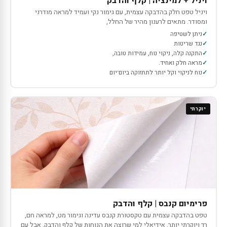
ויניל + למינציה | קלף והדבק
ויניל טפט חלק בהדבקה עצמית, עם גימור נקי ועמיד למראה מודרני
ומסודר. מתאים לרענון מהיר של החלל,
ניתן לשטיפה
נגד שריטות
התקנה קלה, ניקוי נוח, עמידות טובה,
מראה חלק ואחיד.
נוח לניקוי וקל יותר לתחזוקה ביום־יום
יוקרתי
פרימיום קנבס | קלף והדבק
טפט בהדבקה עצמית עם טקסטורת קנבס עדינה וגימור מט, למראה חם,
רך ויוקרתי יותר. אידיאלי למי שרוצה את הנוחות של קלף והדבק, אבל עם