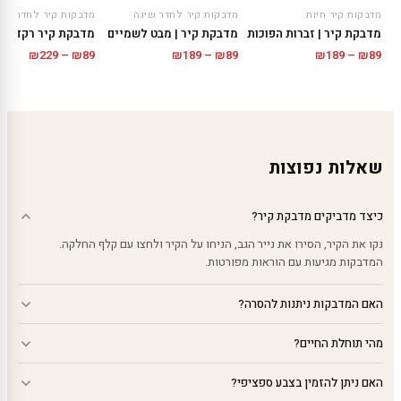
מדבקות קיר חיות
מדבקות קיר לחדר שינה
מדבקות קיר לחדר שינ
מדבקת קיר | זברות הפוכות
מדבקת קיר | מבט לשמיים
מדבקת קיר רקדנית 
טווח
טווח
טווח
₪
229
–
₪
89
₪
189
–
₪
89
₪
189
–
₪
89
מחירים:
מחירים:
מחירים
עד
עד
עד
שאלות נפוצות
כיצד מדביקים מדבקת קיר?
נקו את הקיר, הסירו את נייר הגב, הניחו על הקיר ולחצו עם קלף החלקה.
המדבקות מגיעות עם הוראות מפורטות.
האם המדבקות ניתנות להסרה?
מהי תוחלת החיים?
האם ניתן להזמין בצבע ספציפי?