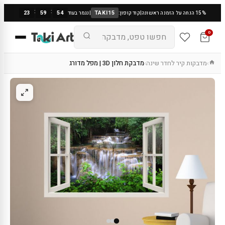
:
:
23
59
54
TAKI15
15% הנחה על הזמנה ראשונה
|
קוד קופון:
|
נגמר בעוד
0
מדבקות קיר לחדר שינה
מדבקת חלון 3D | מפל מדורג
›
›