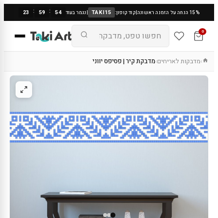
:
:
23
59
53
TAKI15
15% הנחה על הזמנה ראשונה
|
קוד קופון:
|
נגמר בעוד
0
מדבקות לאריחים
מדבקת קיר | פסיפס יווני
›
›