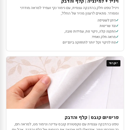
ויניל + למינציה | קלף והדבק
ויניל טפט חלק בהדבקה עצמית, עם גימור נקי ועמיד למראה מודרני
ומסודר. מתאים לרענון מהיר של החלל,
ניתן לשטיפה
נגד שריטות
התקנה קלה, ניקוי נוח, עמידות טובה,
מראה חלק ואחיד.
נוח לניקוי וקל יותר לתחזוקה ביום־יום
יוקרתי
פרימיום קנבס | קלף והדבק
טפט בהדבקה עצמית עם טקסטורת קנבס עדינה וגימור מט, למראה חם,
רך ויוקרתי יותר. אידיאלי למי שרוצה את הנוחות של קלף והדבק, אבל עם