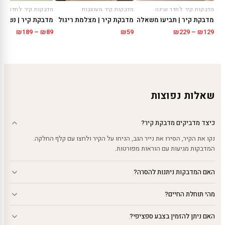
מדבקות קיר לחדר שינה
מדבקות קיר מעוצבות
מדבקות קיר לחדר שינ
מדבקת קיר | תביעו משאלה
מדבקת קיר | מצלמת ריגול
מדבקת קיר | נשיקו
טווח
טווח
₪
189
–
₪
89
₪
59
₪
229
–
₪
129
מחירים:
מחירים
עד
עד
שאלות נפוצות
כיצד מדביקים מדבקת קיר?
נקו את הקיר, הסירו את נייר הגב, הניחו על הקיר ולחצו עם קלף החלקה.
המדבקות מגיעות עם הוראות מפורטות.
האם המדבקות ניתנות להסרה?
מהי תוחלת החיים?
האם ניתן להזמין בצבע ספציפי?