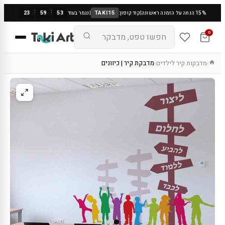
:
:
23
59
52
TAKI15
15% הנחה על הזמנה ראשונה
|
קוד קופון:
|
נגמר בעוד
0
מדבקות קיר לילדים
מדבקת קיר | כיוונים
›
›