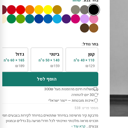
בחר צבע:
שחור
בחר גודל:
קטן
בינוני
גדול
110 × 40 ס"מ
140 × 50 ס"מ
165 × 60 ס"מ
₪
189
₪
159
₪
129
הוסף לסל
משלוח חינם מהזמנות מעל 300₪
30 יום להחזרה
איכות מובטחת — ייצור ישראלי
מספר פריט: 538
מדבקת קיר מרשימה במיוחד שתתאים במיוחד לקירות בצבעים חמים,
תכניס מראה מלכותי ואיכותי לכל חדר! מגיעה ב3 גדלים ובמגוון
צבעים…
קרא עוד ›