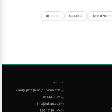
ים תלת מימד
אבסטרקט
טקסטורות
צרו קשר
לדוד סחרוב 10, ראשון לציון, קומה 2
0544430126
info@takiart.co.il
א'-ה' 9:00-17:30