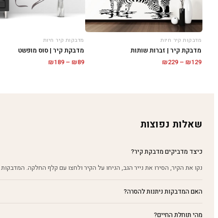
מדבקות קיר חיות
מדבקות קיר חיות
מדבקת קיר | זברות שותות
מדבקת קיר | סוס מופשט
טווח
טווח
₪
189
–
₪
89
₪
229
–
₪
129
מחירים:
מחירים:
עד
עד
שאלות נפוצות
כיצד מדביקים מדבקת קיר?
נקו את הקיר, הסירו את נייר הגב, הניחו על הקיר ולחצו עם קלף החלקה. המדבקות 
האם המדבקות ניתנות להסרה?
מהי תוחלת החיים?