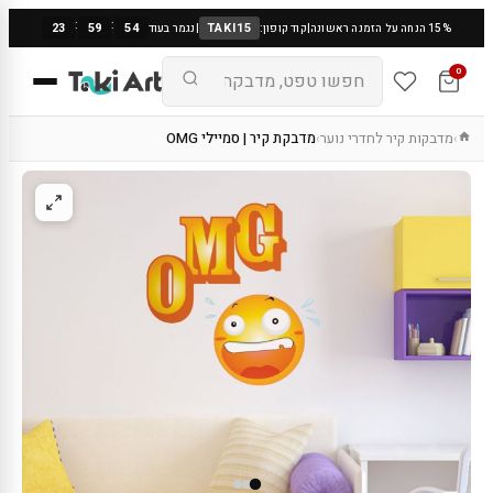
:
:
23
59
53
TAKI15
15% הנחה על הזמנה ראשונה
|
קוד קופון:
|
נגמר בעוד
0
מדבקות קיר לחדרי נוער
מדבקת קיר | סמיילי OMG
›
›