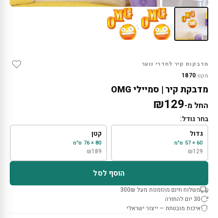
מדבקות קיר לחדרי נוער
1870
מקט:
מדבקת קיר | סמיילי OMG
₪
129
החל מ-
בחר גודל:
גדול
קטן
60 × 57 ס"מ
80 × 76 ס"מ
₪
189
₪
129
הוסף לסל
משלוח חינם מהזמנות מעל 300₪
30 יום להחזרה
איכות מובטחת — ייצור ישראלי