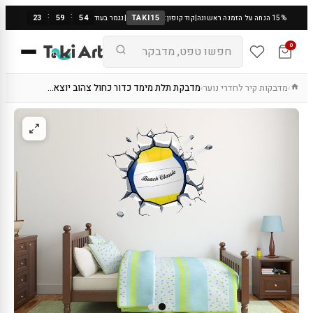
:
:
23
59
53
TAKI15
15% הנחה על הזמנה ראשונה
|
קוד קופון:
|
נגמר בעוד
0
מדבקות קיר לחדרי נוער
מדבקת תלת מימד כדור כחול צהוב יוצא…
›
›