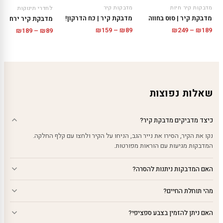
מדבקות קיר חיות
מדבקות קיר
לחדרי תינוקות
מדבקת קיר | סוס בחווה
מדבקת קיר | כח הדרקון!
טווח
טווח
טווח
₪
159
–
₪
89
₪
249
–
₪
189
₪
189
–
₪
89
מחירים:
מחירים:
מחירים
עד
עד
עד
שאלות נפוצות
כיצד מדביקים מדבקת קיר?
נקו את הקיר, הסירו את נייר הגב, הניחו על הקיר ולחצו עם קלף החלקה.
המדבקות מגיעות עם הוראות מפורטות.
האם המדבקות ניתנות להסרה?
מהי תוחלת החיים?
האם ניתן להזמין בצבע ספציפי?