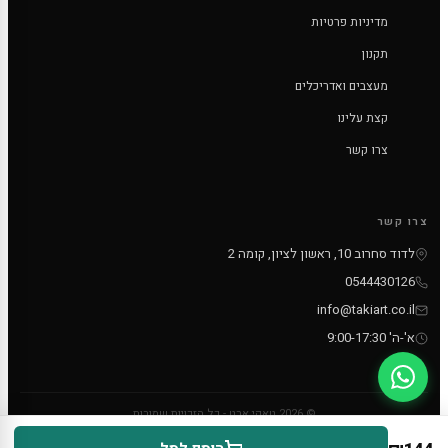
מדיניות פרטיות
תקנון
מעצבים ואדריכלים
קצת עלינו
צרו קשר
צרו קשר
לדוד סחרוב 10, ראשון לציון, קומה 2
0544430126
info@takiart.co.il
א'-ה' 9:00-17:30
© 2026 טאקי ארט - כל הזכויות שמורות
PayPal
MC
VISA