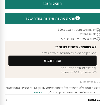
התאם והזמן
📷
תראה את זה איך זה בחדר שלך
משלוח חינם מהזמנות מעל 300₪
30 יום להחזרה
איכות מובטחת — ייצור ישראלי
לא בטוחים? הזמינו דוגמית!
תראו איך זה נראה עם התאורה והעיצוב שלכם.
הזמן דוגמית
מודפס על חומר פרימיום מט
משלוח תוך 3-12 ימי עסקים
מספר פריט: 4010
מדבקת טפט תלת מיימדית של מרפסת יפיפה עם נוף טרופי מרהיב. הטפט עשוי
ממדבקת ויניל תוצרת גרמניה נדבק ברגע לקיר…
קרא עוד ›
על המוצר