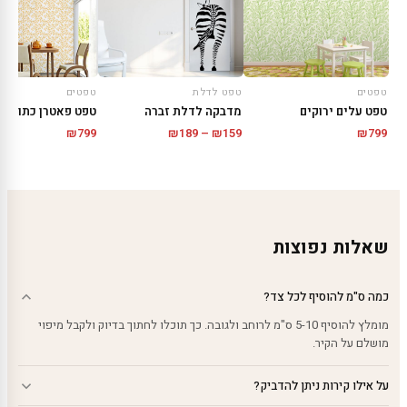
טפטים
טפט לדלת
טפטים
טפט עלים ירוקים
מדבקה לדלת זברה
טפט פאטרן כתום
טווח
₪
799
₪
189
–
₪
159
₪
799
מחירים:
עד
שאלות נפוצות
כמה ס"מ להוסיף לכל צד?
מומלץ להוסיף 5-10 ס"מ לרוחב ולגובה. כך תוכלו לחתוך בדיוק ולקבל מיפוי
מושלם על הקיר.
על אילו קירות ניתן להדביק?