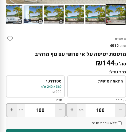
טפטים
4010
מקט:
מרפסת יפיפה על אי טרופי עם נוף מרהיב
₪144
סה"כ:
בחר גודל:
התאמה אישית
סטנדרטי
360 × 240 ס"מ
₪
999
רוחב
גובה
+
−
+
−
ס"מ
ס"מ
ללא שכבת הגנה