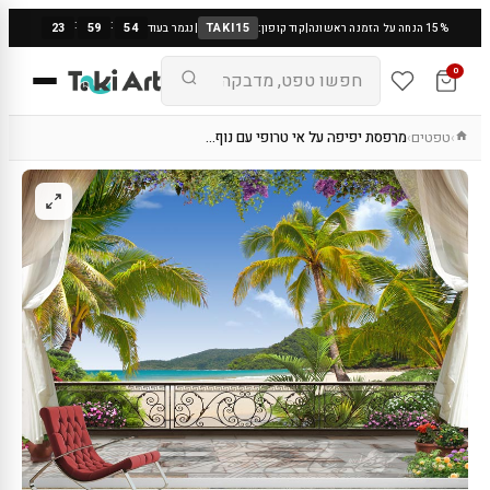
:
:
23
59
53
TAKI15
15% הנחה על הזמנה ראשונה
|
קוד קופון:
|
נגמר בעוד
0
טפטים
מרפסת יפיפה על אי טרופי עם נוף…
›
›