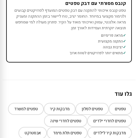
קנבס מסורתי עם דבק טפטים
טפט קנבס איכותי להתקנה עם דבק טפטים המועדף לפרויקטים קבועים
ולגימור מקצועי במיוחד. החומר יציב, נוח ליישור בזמן ההתקנה ומעניק
מראה אלגנטי, עמוק ואיכותי מאוד על הקיר. פתרון מעולה למי שמחפש
תוצאה יוקרתית ועמידות לאורך זמן.
מראה פרימיום
התקנה מקצועית
יציבות גבוהה
מתאים יותר לפרויקטים לטווח ארוך
גלו עוד
טפטים
טפטים לסלון
מדבקות קיר
טפטים למשרד
טפטים לחדרי ילדים
טפטים לחדרי שינה
מדבקות קיר לילדים
טפטים תלת מימד
אבסטרקט