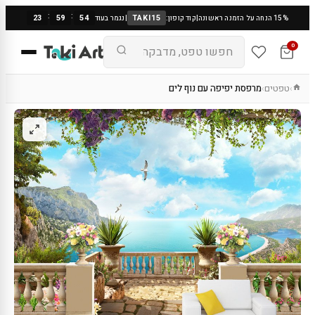
:
:
23
59
53
TAKI15
15% הנחה על הזמנה ראשונה
|
קוד קופון:
|
נגמר בעוד
0
טפטים
מרפסת יפיפה עם נוף לים
›
›