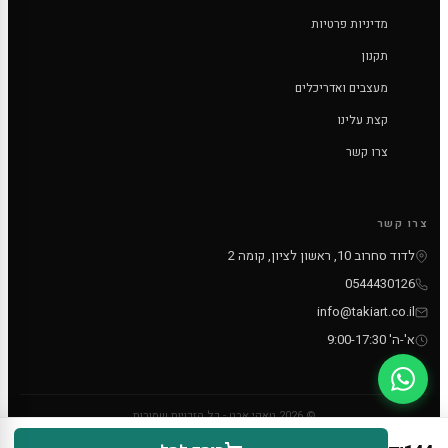
מדיניות פרטיות
תקנון
מעצבים ואדריכלים
קצת עלינו
צרו קשר
צרו קשר
לדוד סחרוב 10, ראשון לציון, קומה 2
0544430126
info@takiart.co.il
א'-ה' 9:00-17:30
© 2026 טאקי ארט - כל הזכויות שמורות
PayPal
MC
VISA