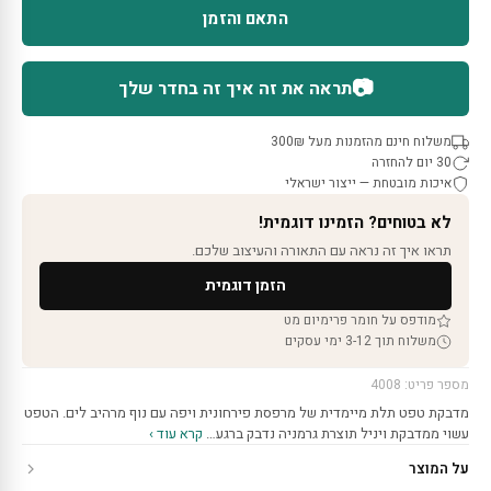
התאם והזמן
📷
תראה את זה איך זה בחדר שלך
משלוח חינם מהזמנות מעל 300₪
30 יום להחזרה
איכות מובטחת — ייצור ישראלי
לא בטוחים? הזמינו דוגמית!
תראו איך זה נראה עם התאורה והעיצוב שלכם.
הזמן דוגמית
מודפס על חומר פרימיום מט
משלוח תוך 3-12 ימי עסקים
מספר פריט: 4008
מדבקת טפט תלת מיימדית של מרפסת פירחונית ויפה עם נוף מרהיב לים. הטפט
עשוי ממדבקת ויניל תוצרת גרמניה נדבק ברגע…
קרא עוד ›
על המוצר