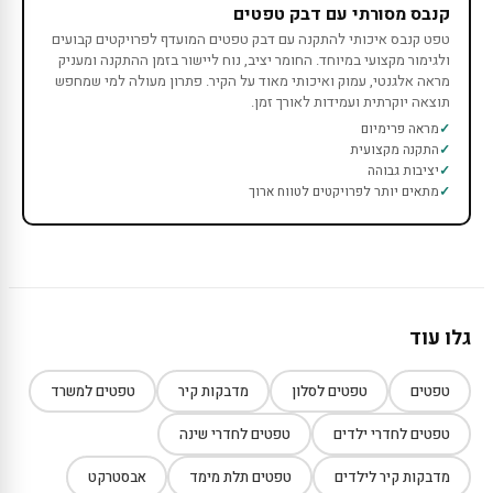
קנבס מסורתי עם דבק טפטים
טפט קנבס איכותי להתקנה עם דבק טפטים המועדף לפרויקטים קבועים
ולגימור מקצועי במיוחד. החומר יציב, נוח ליישור בזמן ההתקנה ומעניק
מראה אלגנטי, עמוק ואיכותי מאוד על הקיר. פתרון מעולה למי שמחפש
תוצאה יוקרתית ועמידות לאורך זמן.
מראה פרימיום
התקנה מקצועית
יציבות גבוהה
מתאים יותר לפרויקטים לטווח ארוך
גלו עוד
טפטים
טפטים לסלון
מדבקות קיר
טפטים למשרד
טפטים לחדרי ילדים
טפטים לחדרי שינה
מדבקות קיר לילדים
טפטים תלת מימד
אבסטרקט