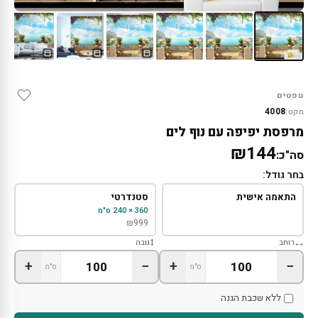
טפטים
4008
מקט:
מרפסת יפיפה עם נוף לים
₪144
סה"כ:
בחר גודל:
התאמה אישית
סטנדרטי
360 × 240 ס"מ
₪
999
רוחב
גובה
+
−
+
−
ס"מ
ס"מ
ללא שכבת הגנה